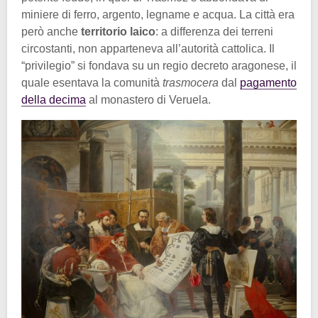
miniere di ferro, argento, legname e acqua. La città era
però anche
territorio laico
: a differenza dei terreni
circostanti, non apparteneva all’autorità cattolica. Il
“privilegio” si fondava su un regio decreto aragonese, il
quale esentava la comunità
trasmocera
dal
pagamento
della decima
al monastero di Veruela.