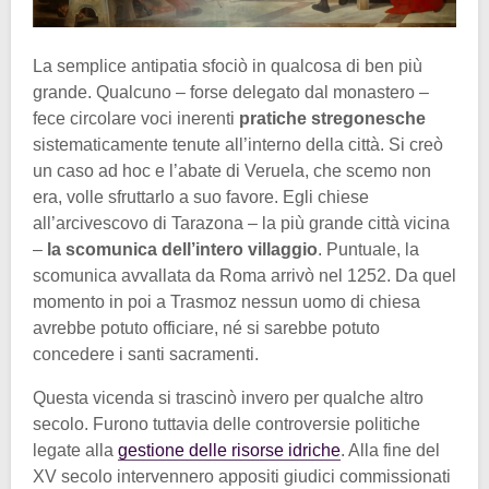
La semplice antipatia sfociò in qualcosa di ben più
grande. Qualcuno – forse delegato dal monastero –
fece circolare voci inerenti
pratiche stregonesche
sistematicamente tenute all’interno della città. Si creò
un caso ad hoc e l’abate di Veruela, che scemo non
era, volle sfruttarlo a suo favore. Egli chiese
all’arcivescovo di Tarazona – la più grande città vicina
–
la scomunica dell’intero villaggio
. Puntuale, la
scomunica avvallata da Roma arrivò nel 1252. Da quel
momento in poi a Trasmoz nessun uomo di chiesa
avrebbe potuto officiare, né si sarebbe potuto
concedere i santi sacramenti.
Questa vicenda si trascinò invero per qualche altro
secolo. Furono tuttavia delle controversie politiche
legate alla
gestione delle risorse idriche
. Alla fine del
XV secolo intervennero appositi giudici commissionati