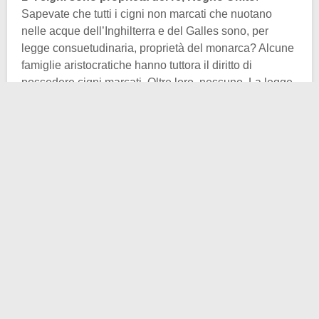
Sapevate che tutti i cigni non marcati che nuotano
nelle acque dell’Inghilterra e del Galles sono, per
legge consuetudinaria, proprietà del monarca? Alcune
famiglie aristocratiche hanno tuttora il diritto di
possedere cigni marcati. Oltre loro, nessuno. La legge
risale al XIII secolo (formalizzata nel periodo di
Edoardo IV, ma già operativa nel XII secolo). I cigni, in
particolare i cigni reali (
cygnus olor
), erano considerati
una prelibatezza sulle tavole nobiliari, tanto da essere
riservati alla Corona.