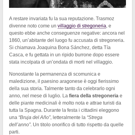
A restare invariata fu la sua reputazione. Trasmoz
divenne noto come un
villaggio di stregoneria
, e
questo ebbe anche conseguenze negative: ancora nel
1860, un’abitante del luogo fu accusata di stregoneria.
Si chiamava Joaquina Bona Sánchez, detta Tía
Casca, e fu gettata in un ripido burrone dopo essere
stata incolpata di un’ondata di morti nel villaggio.
Nonostante la permanenza di scomunica e
maledizione, il paesino aragonese è oggi fierissimo
della sua storia. Talmente tanto da celebrarlo ogni
anno, nel mese di luglio. La
fiera della stregoneria
e
delle piante medicinali è molto nota e attrae turisti da
tutta la Spagna. Durante la festa i cittadini eleggono
una
“Bruja del Año”
, letteralmente la
“Strega
dell’anno”
. Un titolo onorifico di tutto rispetto da quelle
parti.