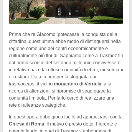
Prima che re Giacomo ipotecasse la conquista della
cittadina, quest’ultima ebbe modo di distinguersi nella
regione come uno dei centri economicamente e
culturalmente più floridi. Sappiamo come a Trasmoz fin
dal primo scorcio del secondo millennio convivessero
in relativa pace facoltose comunità di ebrei, musulmani
e cristiani. Data la prosperità sfoggiata dai
trasmoceros
, il vicino
monastero di Veruela
, alla
ricerca di attenzioni, si ripromise di soggiogare la
comunità limitrofa. Per farlo cercò di realizzare una
rete di alleanze strategiche.
In quest’opera ebbe gioco facile ad approcciarsi con la
Chiesa di Roma
. Il motivo è presto detto. Fiorente e
potente feudo, in quel di Trasmoz s’abbondava di