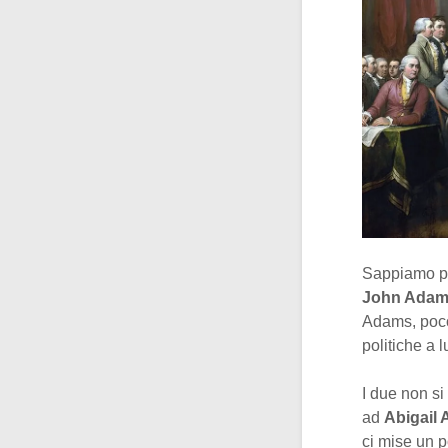
Sappiamo pe
John Ada
Adams, poco
politiche a 
I due non si
ad
Abigail
ci mise un p