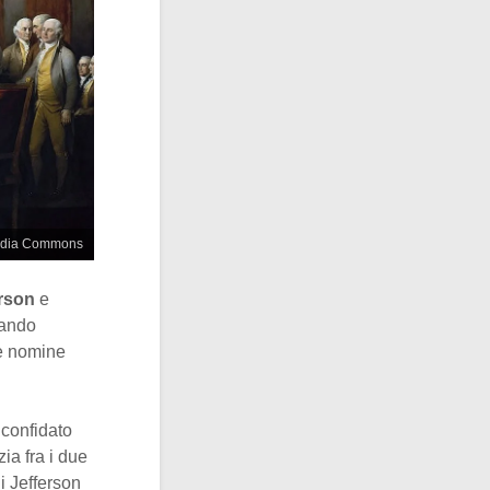
imedia Commons
rson
e
uando
e nomine
 confidato
ia fra i due
di Jefferson