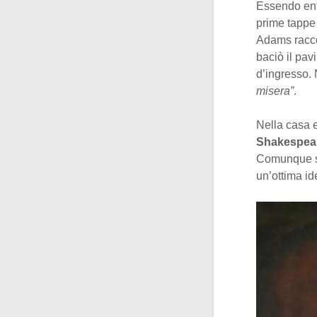
Essendo ent
prime tappe 
Adams racco
baciò il pav
d’ingresso. 
misera”
.
Nella casa e
Shakespea
Comunque si
un’ottima id