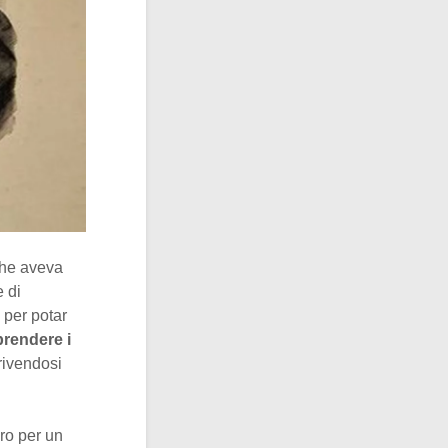
che aveva
 di
 per potar
rendere i
crivendosi
ro per un