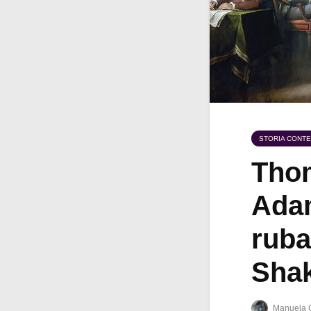
STORIA CONT
Thom
Adam
ruba
Sha
Manuela 