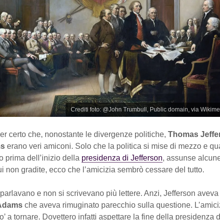
Crediti foto: @John Trumbull, Public domain, via Wik
r certo che, nonostante le divergenze politiche,
Thomas Jeffe
ms
erano veri amiconi. Solo che la politica si mise di mezzo e q
 prima dell’inizio della
presidenza di Jefferson
, assunse alcun
lui non gradite, ecco che l’amicizia sembrò cessare del tutto.
 parlavano e non si scrivevano più lettere. Anzi, Jefferson aveva
 Adams
che aveva rimuginato parecchio sulla questione. L’amiciz
o’ a tornare. Dovettero infatti aspettare la fine della presidenza 