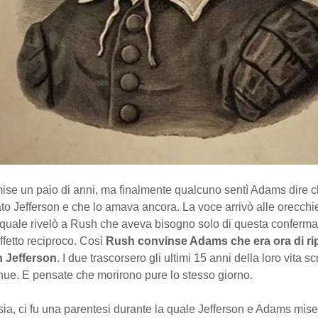
 mise un paio di anni, ma finalmente qualcuno sentì Adams dire 
o Jefferson e che lo amava ancora. La voce arrivò alle orecchie
l quale rivelò a Rush che aveva bisogno solo di questa conferma
ffetto reciproco. Così
Rush convinse Adams che era ora di rip
n Jefferson
. I due trascorsero gli ultimi 15 anni della loro vita s
inue. E pensate che morirono pure lo stesso giorno.
a, ci fu una parentesi durante la quale Jefferson e Adams mise