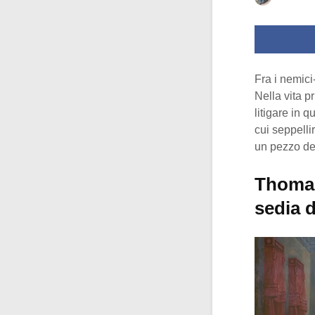
Fra i nemic
Nella vita p
litigare in 
cui seppell
un pezzo de
Thomas
sedia 