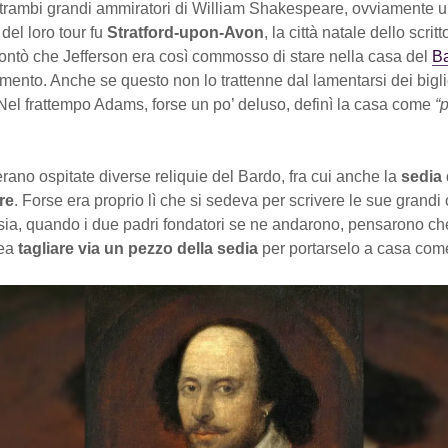
rambi grandi ammiratori di William Shakespeare, ovviamente u
del loro tour fu
Stratford-upon-Avon
, la città natale dello scrit
ntò che Jefferson era così commosso di stare nella casa del
B
imento. Anche se questo non lo trattenne dal lamentarsi dei biglie
Nel frattempo Adams, forse un po’ deluso, definì la casa come
“
rano ospitate diverse reliquie del Bardo, fra cui anche la
sedia 
re
. Forse era proprio lì che si sedeva per scrivere le sue grandi
a, quando i due padri fondatori se ne andarono, pensarono ch
ea
tagliare via un pezzo della sedia
per portarselo a casa co