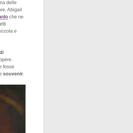
na delle
tore. Abigail
ardo
che ne
tti
piccola e
di
 opere.
e fosse
me
souvenir
.