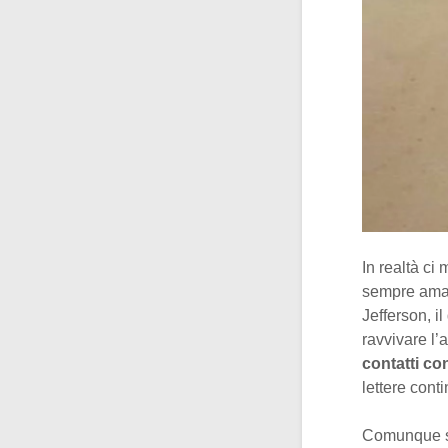
In realtà ci
sempre amat
Jefferson, i
ravvivare l’a
contatti co
lettere cont
Comunque si