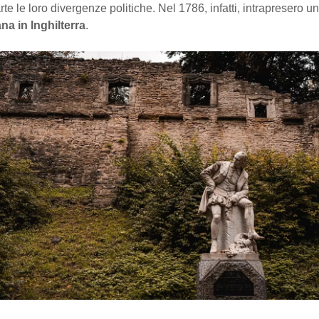
rte le loro divergenze politiche. Nel 1786, infatti, intrapresero u
na in Inghilterra
.