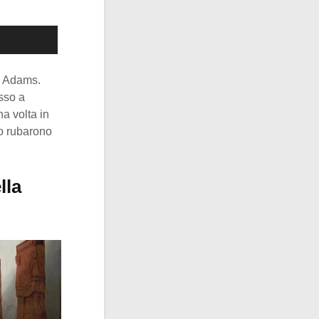
n Adams.
esso a
na volta in
o rubarono
lla