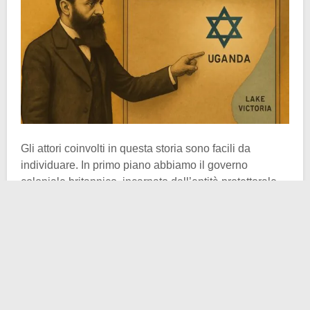
Gli attori coinvolti in questa storia sono facili da
individuare. In primo piano abbiamo il governo
coloniale britannico, incarnato dall’entità protettorale
dell’Africa orientale. Dall’altro lato del ring, spicca lui,
Theodor Herzl
, padre del sionismo pensiero e del
sionismo movimento. Colui che trovò nell’impero di
Sua maestà un fedele collaboratore affinché
l’immigrazione sionista avesse il suo certo seguito in
Palestina
. Lo stesso uomo che condusse ben cinque
congressi sionisti mondiali prima di arrivare al 23