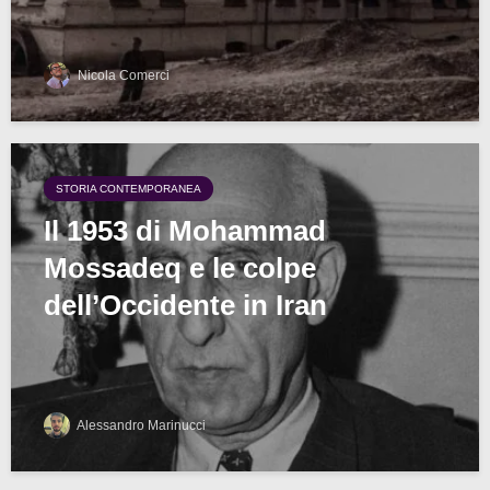
Nicola Comerci
STORIA CONTEMPORANEA
Il 1953 di Mohammad
Mossadeq e le colpe
dell’Occidente in Iran
Alessandro Marinucci