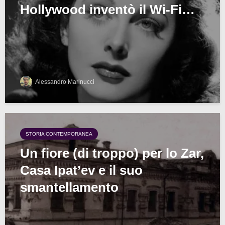
Hollywood inventò il Wi-Fi…
Alessandro Marinucci
STORIA CONTEMPORANEA
Un fiore (di troppo) per lo Zar,
Casa Ipat’ev e il suo
smantellamento