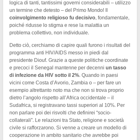
logica di tanti, tantissimi governi considerabili – utilizzo
un termine che detesto – del Primo Mondo! Il
coinvolgimento religioso fu decisivo
, fondamentale,
poiché ridusse lo stigma e rese la malattia un
problema collettivo, non individuale.
Detto ciò, cerchiamo di capire quali furono i risultati del
programma anti HIV/AIDS messo in piedi dal
presidente Diouf. Grazie a queste politiche coordinate
e precoci il Senegal mantenne per decenni
un tasso
di infezione da HIV sotto il 2%
. Quando in paesi
vicini come Costa d’Avorio, Zambia o – per fare un
esempio altrettanto noto ma che non si trova proprio
dietro l’angolo rispetto all’Africa occidentale – il
Sudafrica, si registravano tassi superiori al 10%. Per
non parlare poi dei risvolti che definirei “socio-
collaterali”. Le relazioni tra Stato, religione e società
civile si rafforzarono. Si venne a creare un modello di
cooperazione in ambito sanitario che avrebbe poi