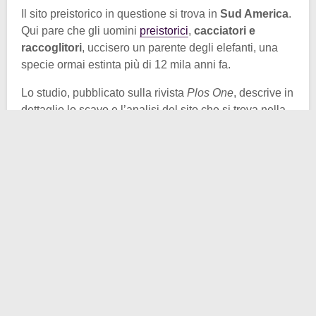
Il sito preistorico in questione si trova in
Sud America
.
Qui pare che gli uomini
preistorici
,
cacciatori e
raccoglitori
, uccisero un parente degli elefanti, una
specie ormai estinta più di 12 mila anni fa.
Lo studio, pubblicato sulla rivista
Plos One
, descrive in
dettaglio lo scavo e l’analisi del sito che si trova nella
regione del
lago Tagua Tagua
, nel Cile centrale. Il sito
apparteneva a un
accampamento
di cacciatori-
raccoglitori, datato fra 12.440 e 12.550 anni fa.