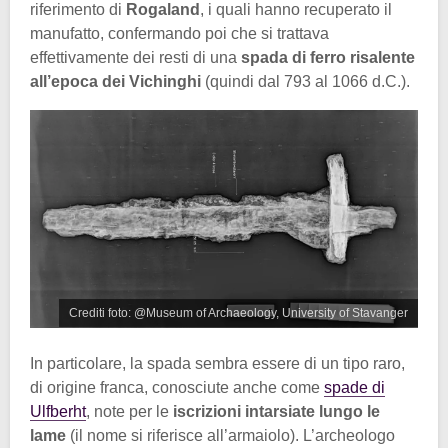
riferimento di
Rogaland
, i quali hanno recuperato il
manufatto, confermando poi che si trattava
effettivamente dei resti di una
spada di ferro risalente
all’epoca dei Vichinghi
(quindi dal 793 al 1066 d.C.).
Crediti foto: @Museum of Archaeology, University of Stavanger
In particolare, la spada sembra essere di un tipo raro,
di origine franca, conosciute anche come
spade di
Ulfberht
, note per le
iscrizioni intarsiate lungo le
lame
(il nome si riferisce all’armaiolo). L’archeologo