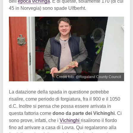
dell’
epoca vichinga
. E di queste, solamente 170 (di cui
45 in Norvegia) sono spade Ulfberht.
Crediti foto: @Rogaland County Council
La datazione della spada in questione potrebbe
risalire, come periodo di forgiatura, fra il 900 e il 1050
d.C. Inoltre si pensa che possa essere arrivata in
questa fattoria come
dono da parte dei Vichinghi
. Ci
sono prove, infatti, che i
Vichinghi
risalirono il fiordo
fino ad arrivare a casa di Lovra. Qui regalarono alla