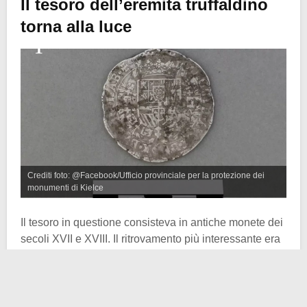
Il tesoro dell’eremita truffaldino
torna alla luce
Crediti foto: @Facebook/Ufficio provinciale per la protezione dei
monumenti di Kielce
Il tesoro in questione consisteva in antiche monete dei
secoli XVII e XVIII. Il ritrovamento più interessante era
quello di un
ducato d’oro
di Amburgo del 1648, con
l’immagine della Madonna col Bambino, con un foro
sul bordo. Questo ha suggerito che potesse essere
stato usato come un medaglione.