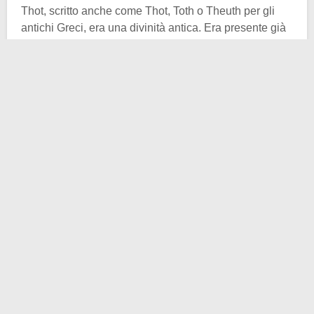
Thot, scritto anche come Thot, Toth o Theuth per gli
antichi Greci, era una divinità antica. Era presente già
durante il periodo predinastico ed era originario del
terzo distretto del Basso Egitto, quello con capitale
Damanhur. Il centro del suo culto, però, fu
Ermopoli
, la
capitale del 15esimo distretto dell’Alto Egitto. Qui si
sbizzarrirono a
raffigurarlo come ibis
, toro e
cinocefalo.
Proprio a Ermopoli era considerato
una delle divinità
creatrici del mondo
. Era una
divinità lunare
, ma era
anche associato al sole morto.
Era anche associato al
culto della dea Seshat
, altra
divinità (sua controparte) che aveva il compito di
scrivere i nomi e le imprese dei morti sulle foglie
dell’albero
ished
. In quanto dio della luna era
considerato il
sostituto di Ra
, visto che di notte non
c’è il sole, ma c’è la luna. Era anche il
signore delle