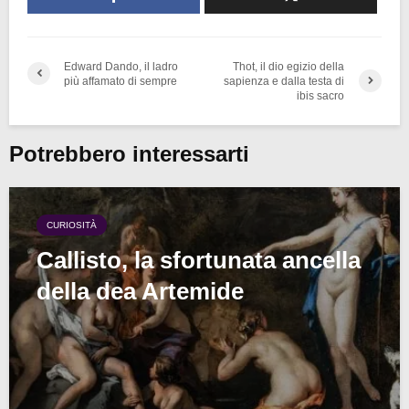
Edward Dando, il ladro
Thot, il dio egizio della
più affamato di sempre
sapienza e dalla testa di
ibis sacro
Potrebbero interessarti
CURIOSITÀ
Callisto, la sfortunata ancella
della dea Artemide