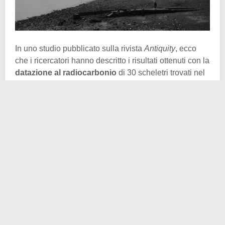
In uno studio pubblicato sulla rivista
Antiquity
, ecco
che i ricercatori hanno descritto i risultati ottenuti con la
datazione al radiocarbonio
di 30 scheletri trovati nel
Tamigi. Lo scopo degli scienziati era quello di capire
non solo quando, ma anche perché i cadaveri fossero
finiti nel fiume.
Nichola Arthur del Natural History Museum di Londra e
autrice principale dello studio, ha spiegato a
Live
Science
che la maggior parte delle persone, anche dei
londinesi, sono rimaste sorprese nello scoprire che
nel
Tamigi riposavano centinaia di ossa umane
.
In realtà è possibile imbattersi in ossa umana nei corsi
d’acqua di tutta l’Europa nord-occidentale. Ma nel
Tamigi ce n’era una concentrazione impressionante. A