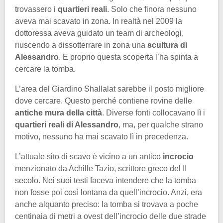
trovassero i
quartieri reali
. Solo che finora nessuno
aveva mai scavato in zona. In realtà nel 2009 la
dottoressa aveva guidato un team di archeologi,
riuscendo a dissotterrare in zona una
scultura di
Alessandro
. E proprio questa scoperta l’ha spinta a
cercare la tomba.
L’area del Giardino Shallalat sarebbe il posto migliore
dove cercare. Questo perché contiene rovine delle
antiche mura della città
. Diverse fonti collocavano lì i
quartieri reali di Alessandro
, ma, per qualche strano
motivo, nessuno ha mai scavato lì in precedenza.
L’attuale sito di scavo è vicino a un antico
incrocio
menzionato da Achille Tazio, scrittore greco del II
secolo. Nei suoi testi faceva intendere che la tomba
non fosse poi così lontana da quell’incrocio. Anzi, era
anche alquanto preciso: la tomba si trovava a poche
centinaia di metri a ovest dell’incrocio delle due strade