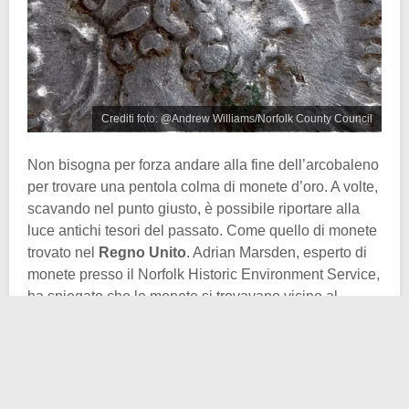
Crediti foto: @Andrew Williams/Norfolk County Council
Non bisogna per forza andare alla fine dell’arcobaleno
per trovare una pentola colma di monete d’oro. A volte,
scavando nel punto giusto, è possibile riportare alla
luce antichi tesori del passato. Come quello di monete
trovato nel
Regno Unito
. Adrian Marsden, esperto di
monete presso il Norfolk Historic Environment Service,
ha spiegato che le monete si trovavano vicino al
villaggio di Barton Bendish, nella contea di Norfolk, a
circa 16 chilometri a sud della città di King’s Lynn.
Ciascuna delle 16 monete trovate è un
denario
,
moneta romana standard. Secondo Marsden, tutto il