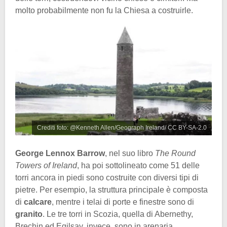
molto probabilmente non fu la Chiesa a costruirle.
Crediti foto: @Kenneth Allen/Geograph Ireland/ CC BY-SA-2.0
George Lennox Barrow
, nel suo libro
The Round
Towers of Ireland
, ha poi sottolineato come 51 delle
torri ancora in piedi sono costruite con diversi tipi di
pietre. Per esempio, la struttura principale è composta
di
calcare
, mentre i telai di porte e finestre sono di
granito
. Le tre torri in Scozia, quella di Abernethy,
Brechin ed Egilsay, invece, sono in arenaria.