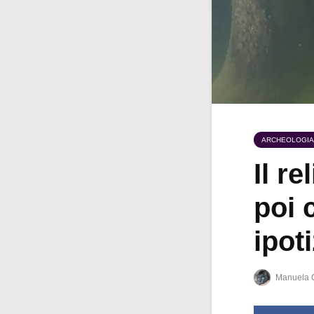
ARCHEOLOGIA
Il r
poi 
ipot
Manuela 