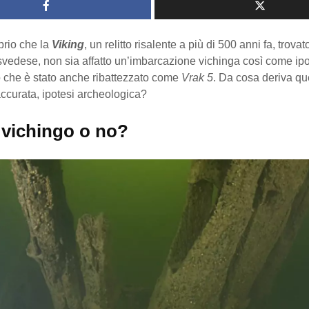
rio che la
Viking
, un relitto risalente a più di 500 anni fa, trovat
svedese, non sia affatto un’imbarcazione vichinga così come ipo
o che è stato anche ribattezzato come
Vrak 5
. Da cosa deriva qu
accurata, ipotesi archeologica?
o vichingo o no?