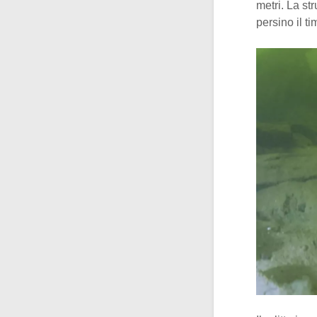
metri. La st
persino il t