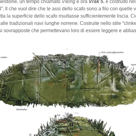
n questione, un tempo chiamato
Viking
e ora
Vrak 5
, è costruito nel
l”. Il che vuol dire che le assi dello scafo sono a filo con quelle v
ta la superficie dello scafo risultasse sufficientemente liscia. Ci
alle tradizionali navi lunghe norrene. Costruite nello stile “clink
i sovrapposte che permettevano loro di essere leggere e abba