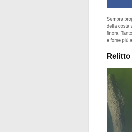
Sembra prop
della costa 
finora. Tant
e forse più 
Relitt