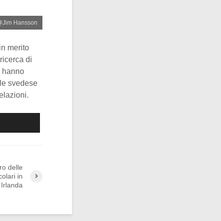
: @Jim Hansson
in merito
ricerca di
te hanno
ale svedese
elazioni.
ro delle
olari in
Irlanda