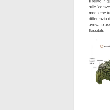
Il relitto i
stile “carave
modo che tut
differenzia d
avevano ass
flessibili.