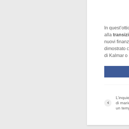
In quest’otti
alla
transiz
nuovi finanz
dimostrato c
di Kalmar o 
L’inqui
di mari
un temp