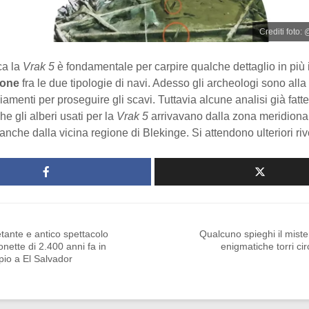
Crediti foto
ca la
Vrak 5
è fondamentale per carpire qualche dettaglio in più 
ione
fra le due tipologie di navi. Adesso gli archeologi sono alla 
iamenti per proseguire gli scavi. Tuttavia alcune analisi già fat
he gli alberi usati per la
Vrak 5
arrivavano dalla zona meridion
anche dalla vicina regione di Blekinge. Si attendono ulteriori riv
etante e antico spettacolo
Qualcuno spieghi il miste
onette di 2.400 anni fa in
enigmatiche torri circ
io a El Salvador