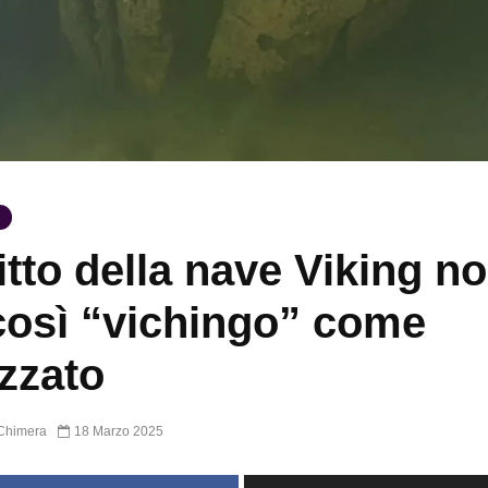
elitto della nave Viking n
così “vichingo” come
izzato
Chimera
18 Marzo 2025