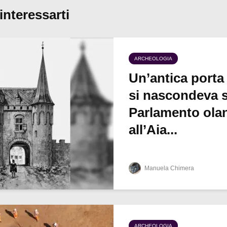
interessarti
ARCHEOLOGIA
Un’antica porta
si nascondeva s
Parlamento ola
all’Aia...
Manuela Chimera
ARCHEOLOGIA