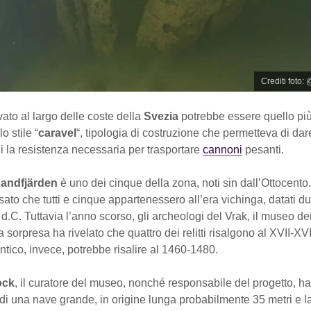
Crediti foto
trovato al largo delle coste della
Svezia
potrebbe essere quello più
o stile “
caravel
“, tipologia di costruzione che permetteva di dar
 la resistenza necessaria per trasportare
cannoni
pesanti.
 Landfjärden
è uno dei cinque della zona, noti sin dall’Ottocento.
to che tutti e cinque appartenessero all’era vichinga, datati d
d.C. Tuttavia l’anno scorso, gli archeologi del Vrak, il museo dei r
 sorpresa ha rivelato che quattro dei relitti risalgono al XVII-XVI
ntico, invece, potrebbe risalire al 1460-1480.
ock
, il curatore del museo, nonché responsabile del progetto, h
a di una nave grande, in origine lunga probabilmente 35 metri e l