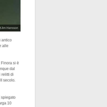
: @Jim Hansson
 antico
e alle
 Finora si è
unque dal
elitti di
II secolo.
a spiegato
arga 10