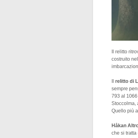
Il relitto ri
costruito nell
imbarcazioni
Il
relitto di
sempre pensa
793 al 1066 
Stoccolma, a
Quello più a
Håkan Altr
che si tratt