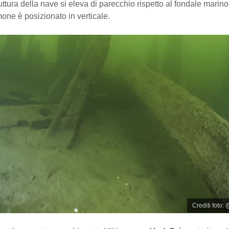
ruttura della nave si eleva di parecchio rispetto al fondale marin
imone è posizionato in verticale.
Crediti foto