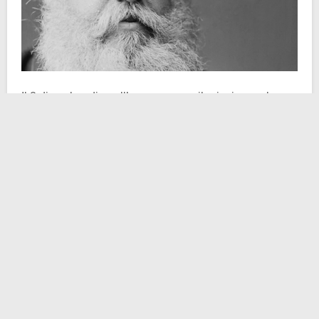
Il 2 dicembre di quell’anno nacque il principe reale
Pedro. Suo padre, Pietro I del Brasile, lo caricò di una
pesantissima eredità fin da bambino, lasciandogli la
corona nel
1831
. Il passaggio del testimone imperiale
fu dovuto all’abdicazione di Pietro I e alla sua volontà
di tornare in Portogallo per difendere la pretesa della
figlia al trono portoghese. Essendo troppo giovane per
regnare, seguì un decennio circa di reggenza, che
terminò quando Dom Pedro (nome con cui si firmò per
tutta la vita) assunse i pieni poteri all’età di 14 anni. La
centralità della figura dell’imperatore era innegabile,
ma non per questo vantava poteri assoluti. Il Brasile
era una
monarchia costituzionale
in cui la
ripartizione dei poteri era equilibrata e dove alcuni