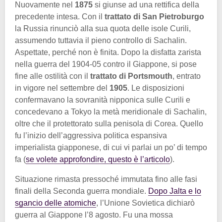
Nuovamente nel
1875
si giunse ad una rettifica della
precedente intesa. Con il
trattato di San Pietroburgo
la Russia rinunciò alla sua quota delle isole Curili,
assumendo tuttavia il pieno controllo di Sachalin.
Aspettate, perché non è finita. Dopo la disfatta zarista
nella guerra del 1904-05 contro il Giappone, si pose
fine alle ostilità con il
trattato di Portsmouth
, entrato
in vigore nel settembre del
1905
. Le disposizioni
confermavano la sovranità nipponica sulle Curili e
concedevano a Tokyo la metà meridionale di Sachalin,
oltre che il protettorato sulla penisola di Corea. Quello
fu l’inizio dell’aggressiva politica espansiva
imperialista giapponese, di cui vi parlai un po’ di tempo
fa (
se volete approfondire, questo è l’articolo
).
Situazione rimasta pressoché immutata fino alle fasi
finali della Seconda guerra mondiale.
Dopo Jalta e lo
sgancio delle atomiche
, l’Unione Sovietica dichiarò
guerra al Giappone l’8 agosto. Fu una mossa