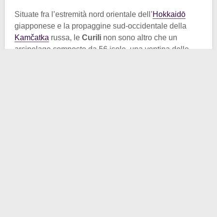
Situate fra l’estremità nord orientale dell’
Hokkaidō
giapponese e la propaggine sud-occidentale della
Kamčatka
russa, le
Curili
non sono altro che un
arcipelago composto da 56 isole, una ventina delle
quali sono abitate da non più di 20.000 abitanti. In un
certo senso è una striscia di terra intervallata dal mare
che “collega” la Russia al Giappone. Per quelle isole,
gli Stati interessati hanno stabilito degli intensi contatti
diplomatici fin dalla seconda metà del XIX secolo.
Risale al
1855
il
trattato di Shimoda
, il primo accordo
ufficiale tra Impero russo e Impero giapponese
sotto la
guida dei Tokugawa
. Senza dilungarci troppo, si stabilì
che le quattro isole meridionali dell’arcipelago
dovevano finire sotto la giurisdizione shogunale,
mentre le restanti sotto quella zarista. Nel concordato
rientrava anche la questione dell’isola di Sachalin, che
ricadeva sotto l’amministrazione congiunta russo-