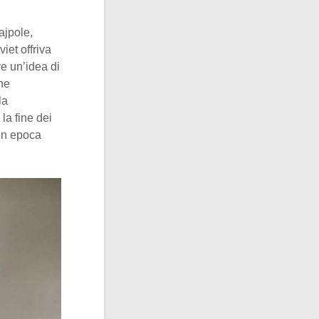
ajpole,
iet offriva
re un’idea di
ne
la
la fine dei
 in epoca