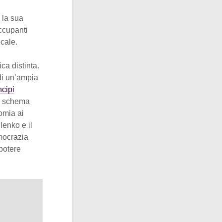
 la sua
ccupanti
ocale.
ca distinta.
di un’ampia
ncipi
o schema
omia ai
lenko e il
mocrazia
 potere