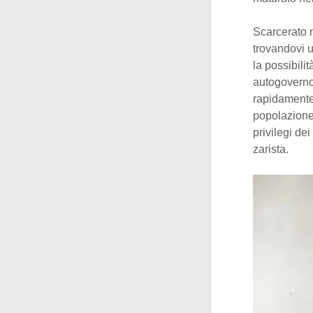
Scarcerato 
trovandovi un
la possibili
autogoverno
rapidamente 
popolazione 
privilegi dei
zarista.