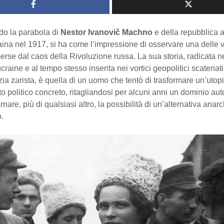
do la parabola di
Nestor Ivanovič Machno
e della repubblica 
aina nel 1917, si ha come l’impressione di osservare una delle 
erse dal caos della Rivoluzione russa. La sua storia, radicata n
aine e al tempo stesso inserita nei vortici geopolitici scatenati 
zia zarista, è quella di un uomo che tentò di trasformare un’utopi
to politico concreto, ritagliandosi per alcuni anni un dominio a
nare, più di qualsiasi altro, la possibilità di un’alternativa anarc
.