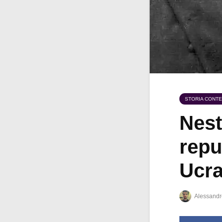
STORIA CONT
Nest
repu
Ucra
Alessandr