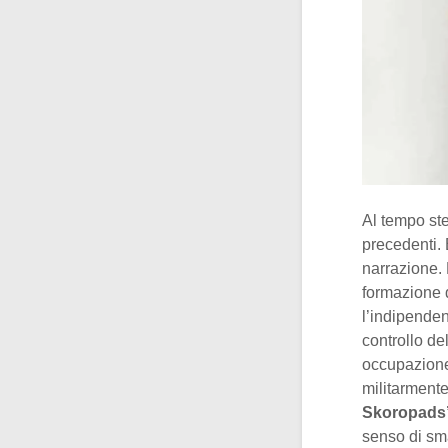
Al tempo st
precedenti. 
narrazione. 
formazione 
l’indipenden
controllo de
occupazione
militarmente
Skoropads’
senso di sm