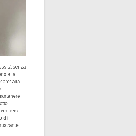
essità senza
ono alla
care: alla
oi
mantenere il
otto
rvennero
o di
rustrante