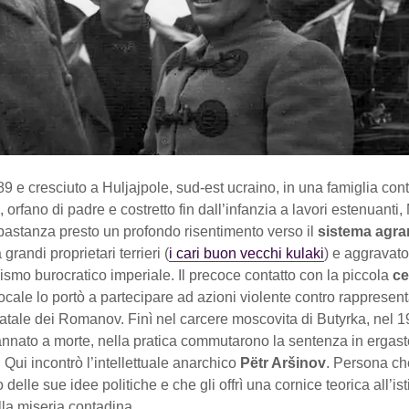
9 e cresciuto a Huljajpole, sud-est ucraino, in una famiglia con
 orfano di padre e costretto fin dall’infanzia a lavori estenuanti
bastanza presto un profondo risentimento verso il
sistema agra
randi proprietari terrieri (
i cari buon vecchi kulaki
) e aggravato
ismo burocratico imperiale. Il precoce contatto con la piccola
ce
ocale lo portò a partecipare ad azioni violente contro rappresent
tale dei Romanov. Finì nel carcere moscovita di Butyrka, nel 1
nnato a morte, nella pratica commutarono la sentenza in ergasto
 Qui incontrò l’intellettuale anarchico
Pëtr Aršinov
. Persona ch
 delle sue idee politiche e che gli offrì una cornice teorica all’ist
la miseria contadina.