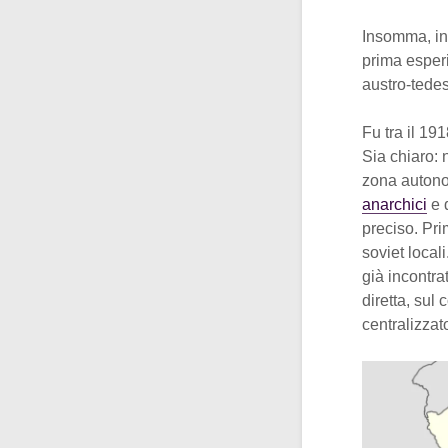
Insomma, in 
prima esperi
austro-tedes
Fu tra il 19
Sia chiaro:
zona autono
anarchici
e d
preciso. Pri
soviet local
già incontr
diretta, sul 
centralizzat