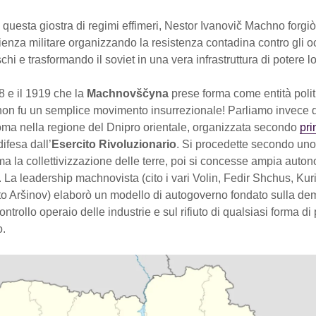
questa giostra di regimi effimeri, Nestor Ivanovič Machno forgiò
enza militare organizzando la resistenza contadina contro gli o
chi e trasformando il soviet in una vera infrastruttura di potere l
18 e il 1919 che la
Machnovščyna
prese forma come entità politi
 non fu un semplice movimento insurrezionale! Parliamo invece 
ma nella regione del Dnipro orientale, organizzata secondo
pri
ifesa dall’
Esercito Rivoluzionario
. Si procedette secondo un
ma la collettivizzazione delle terre, poi si concesse ampia auton
i. La leadership machnovista (cito i vari Volin, Fedir Shchus, Kuri
ato Aršinov) elaborò un modello di autogoverno fondato sulla de
controllo operaio delle industrie e sul rifiuto di qualsiasi forma di
o.