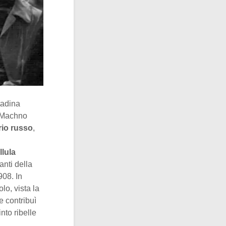
tadina
, Machno
rio russo
,
llula
anti della
908. In
lo, vista la
e contribuì
into ribelle