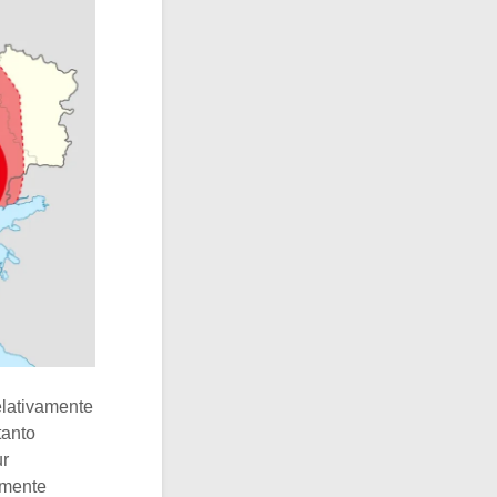
elativamente
tanto
ur
vamente