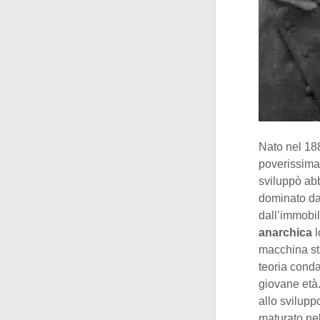
Nato nel 188
poverissima,
sviluppò ab
dominato da g
dall’immobil
anarchica
l
macchina sta
teoria conda
giovane età.
allo sviluppo
maturato nel