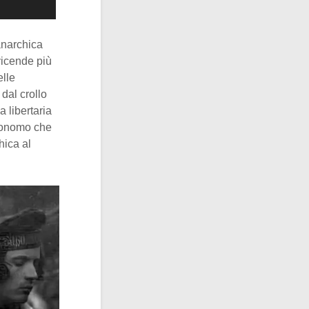
anarchica
vicende più
elle
dal crollo
a libertaria
utonomo che
hica al