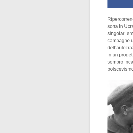
Ripercorren
sorta in Ucr
singolari em
campagne ucr
dell’autocra
in un proget
sembrò incar
bolscevismo