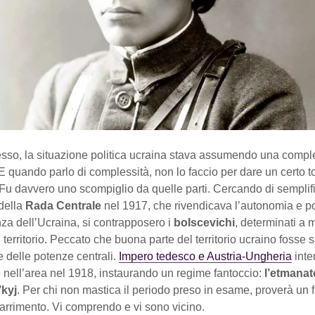
esso, la situazione politica ucraina stava assumendo una compl
E quando parlo di complessità, non lo faccio per dare un certo t
Fu davvero uno scompiglio da quelle parti. Cercando di semplifi
della
Rada Centrale
nel 1917, che rivendicava l’autonomia e p
za dell’Ucraina, si contrapposero i
bolscevichi
, determinati a 
l territorio. Peccato che buona parte del territorio ucraino fosse s
 delle potenze centrali.
Impero tedesco e Austria-Ungheria
inte
 nell’area nel 1918, instaurando un regime fantoccio:
l’etmanat
kyj
. Per chi non mastica il periodo preso in esame, proverà un f
arrimento. Vi comprendo e vi sono vicino.