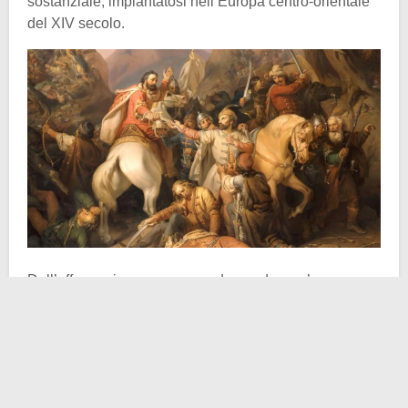
sostanziale, impiantatosi nell’Europa centro-orientale
del XIV secolo.
Dall’affermazione nasce una domanda: cos’era
dunque
l’Europa centro-orientale del primo Trecento?
La potenza egemone, senza ombra di dubbio, era il
Regno d’Ungheria
. Il vertice della monarchia faceva
riferimento alla dinastia Angioina, che sedeva sul trono
di Buda dall’inizio del secolo. Re d’Ungheria era dal