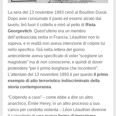
La sera del 13 novembre 1893 cenò al Bouillon Duval.
Dopo aver consumato il pasto ed essersi alzato dal
tavolo, tirò fuori il coltello e mirò al petto di
Rista
Georgevitch
. Quest’ultimo era un membro
dell’ambasciata serba in Francia. Léauthier non lo
sapeva, e in realtà non aveva intenzione di colpire lui
nello specifico. Già nella lettera del giorno
antecedente aveva specificato di voler “scegliere un
magistrato” ma di non conoscerne, e quindi di dover
protendere “per il primo borghese che incontrerò”.
L’attentato del 13 novembre 1893 è per questo
il primo
esempio di atto terroristico indiscriminato della
storia contemporanea
.
“Colpendo a caso” – come ebbe a dire un altro
anarchico, Émile Henry, in un altro processo a suo
carico per condotta violenta – Léon Léauthier divenne
il capostipite di
una nuova forma di terrorismo
.