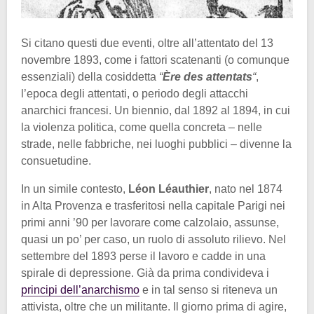
Si citano questi due eventi, oltre all’attentato del 13
novembre 1893, come i fattori scatenanti (o comunque
essenziali) della cosiddetta
“
Ère des attentats
“
,
l’epoca degli attentati, o periodo degli attacchi
anarchici francesi. Un biennio, dal 1892 al 1894, in cui
la violenza politica, come quella concreta – nelle
strade, nelle fabbriche, nei luoghi pubblici – divenne la
consuetudine.
In un simile contesto,
Léon Léauthier
, nato nel 1874
in Alta Provenza e trasferitosi nella capitale Parigi nei
primi anni ’90 per lavorare come calzolaio, assunse,
quasi un po’ per caso, un ruolo di assoluto rilievo. Nel
settembre del 1893 perse il lavoro e cadde in una
spirale di depressione. Già da prima condivideva i
principi dell’anarchismo
e in tal senso si riteneva un
attivista, oltre che un militante. Il giorno prima di agire,