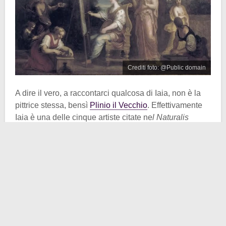
Crediti foto: @Public domain
A dire il vero, a raccontarci qualcosa di Iaia, non è la
pittrice stessa, bensì
Plinio il Vecchio
. Effettivamente
Iaia è una delle cinque artiste citate ne
l Naturalis
Historia
di
Plinio il Vecchio
(le altre sono Irene,
Timarete, Aristarete e Olimpia). Inoltre la Marzia citata
nel
De Mulieribus
di
Boccaccio
non è niente altro che
Iaia.
Sappiamo che Iaia visse durante il medesimo periodo
storico di
Marco Terenzio Varrone
(116-27 a.C.). Era
molto attiva come ritrattista a Neapolis (questo il nome
all’epoca di Napoli). Divenne famosa soprattutto per