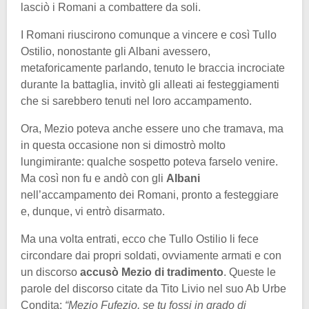
lasciò i Romani a combattere da soli.
I Romani riuscirono comunque a vincere e così Tullo
Ostilio, nonostante gli Albani avessero,
metaforicamente parlando, tenuto le braccia incrociate
durante la battaglia, invitò gli alleati ai festeggiamenti
che si sarebbero tenuti nel loro accampamento.
Ora, Mezio poteva anche essere uno che tramava, ma
in questa occasione non si dimostrò molto
lungimirante: qualche sospetto poteva farselo venire.
Ma così non fu e andò con gli
Albani
nell’accampamento dei Romani, pronto a festeggiare
e, dunque, vi entrò disarmato.
Ma una volta entrati, ecco che Tullo Ostilio li fece
circondare dai propri soldati, ovviamente armati e con
un discorso
accusò Mezio di tradimento
. Queste le
parole del discorso citate da Tito Livio nel suo Ab Urbe
Condita:
“Mezio Fufezio, se tu fossi in grado di