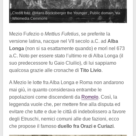
Crediti foto: @Hans Bocksberger the Younger , Public domain, via
Wikimedia Commons
Mezio Fufezio o
Mettius Fufetius
, se preferite la
versione latina, nacque nel VII secolo a.C. ad
Alba
Longa
(non si sa esattamente quando) e morì nel 673
a.C. Noto per essere stato l’ultimo re di Alba Longa (il
suo predecessore fu Gaio Cluilio), di lui sappiamo
qualcosa grazie alle cronache di
Tito Livio
.
A Mezio le lotte fra Alba Longa e Roma non andarono
mai giù, in quanto considerava entrambe le
popolazioni come discendenti da
Romolo
. Così, la
leggenda vuole che, per mettere fine alla disputa ed
evitare che tutte e due le città di indebolissero a favore
degli Etruschi, nemici comuni alle due fazioni, ecco
che propose il famoso
duello fra Orazi e Curiazi
.