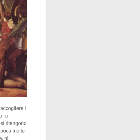
accogliere i
, ci
si ritengono
 epoca molto
, gli