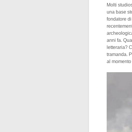
Molti studio
una base sto
fondatore di
recentement
archeologica
anni fa. Qua
letteraria? 
tramanda. Pa
al momento 