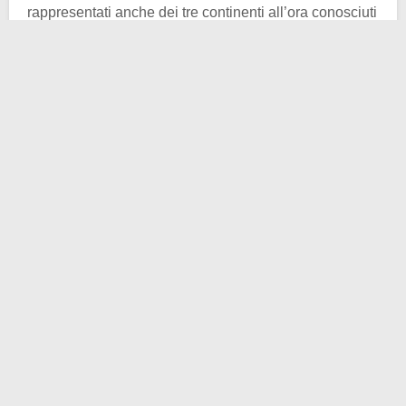
rappresentati anche dei tre continenti all’ora conosciuti
o considerati: Asia, Africa ed Europa. Nel dipinto
avanzano da sinistra verso destra, in direzione della
Madonna e del Bambino, e sullo sfondo si può notare
una luce riconducibile alla Cometa che secondo la
tradizione li guidò.