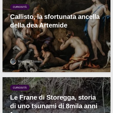
CURIOSITÀ
Callisto, la sfortunata ancella
della dea Artemide
Manuela Chimera
CURIOSITÀ
Le Frane di Storegga, storia
di uno tsunami di 8mila anni