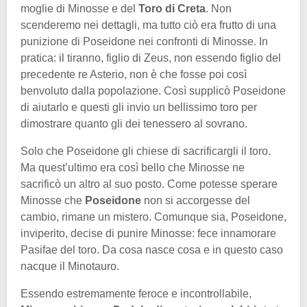
moglie di Minosse e del
Toro di Creta
. Non
scenderemo nei dettagli, ma tutto ciò era frutto di una
punizione di Poseidone nei confronti di Minosse. In
pratica: il tiranno, figlio di Zeus, non essendo figlio del
precedente re Asterio, non è che fosse poi così
benvoluto dalla popolazione. Così supplicò Poseidone
di aiutarlo e questi gli invio un bellissimo toro per
dimostrare quanto gli dei tenessero al sovrano.
Solo che Poseidone gli chiese di sacrificargli il toro.
Ma quest’ultimo era così bello che Minosse ne
sacrificò un altro al suo posto. Come potesse sperare
Minosse che
Poseidone
non si accorgesse del
cambio, rimane un mistero. Comunque sia, Poseidone,
inviperito, decise di punire Minosse: fece innamorare
Pasifae del toro. Da cosa nasce cosa e in questo caso
nacque il Minotauro.
Essendo estremamente feroce e incontrollabile,