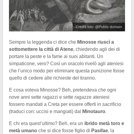
Crediti foto: @Public domain
Sempre la leggenda ci dice che
Minosse riuscì a
sottomettere la città di Atene
, chiedendo agli dei di
portare la peste e la fame ai suoi abitanti. Un
simpaticone, vero? Così un oracolo rivelò agli ateniesi
che l’unico modo per eliminare questa punizione fosse
quello di cedere alle richieste del tiranno.
E cosa voleva Minosse? Beh, pretendeva che ogni
nove anni sette ragazzi e sette ragazze ateniesi
fossero mandati a Creta per essere offerti in sacrificio
(traduci con: uccisi e mangiati) dal
Minotauro
.
E chi era quest’ultimo? Beh, era un
ibrido metà toro e
metà umano
che si dice fosse figlio di
Pasifae
, la