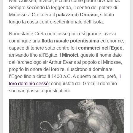
Nell’Odissea, invece, è citato come padre di Arianna.
Sempre secondo la leggenda, il centro del potere di
Minosse a Creta era il
palazzo di Cnosso
, situato
lungo la costa centro-settentrionale dell’isola.
Nonostante Creta non fosse poi così grande, aveva
comunque una
flotta navale potentissima
ed enorme,
capace di tenere sotto controllo i
commerci nell’Egeo
,
arrivando fino all’Egitto. I
Minoici
, questo il nome dato
dall’archeologo sir Arthur Evans al popolo di Minosse,
proprio in onore del loro re, riuscirono a dominare
l’Egeo fino a circa il 1400 a.C. A questo punto, però,
il
loro dominio cessò
: conquistati dai Greci, il dominio
sui mari passo a questi ultimi.