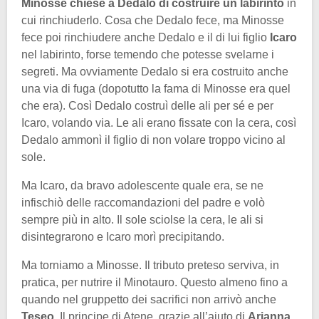
Minosse chiese a Dedalo di costruire un labirinto
in
cui rinchiuderlo. Cosa che Dedalo fece, ma Minosse
fece poi rinchiudere anche Dedalo e il di lui figlio
Icaro
nel labirinto, forse temendo che potesse svelarne i
segreti. Ma ovviamente Dedalo si era costruito anche
una via di fuga (dopotutto la fama di Minosse era quel
che era). Così Dedalo costruì delle ali per sé e per
Icaro, volando via. Le ali erano fissate con la cera, così
Dedalo ammonì il figlio di non volare troppo vicino al
sole.
Ma Icaro, da bravo adolescente quale era, se ne
infischiò delle raccomandazioni del padre e volò
sempre più in alto. Il sole sciolse la cera, le ali si
disintegrarono e Icaro morì precipitando.
Ma torniamo a Minosse. Il tributo preteso serviva, in
pratica, per nutrire il Minotauro. Questo almeno fino a
quando nel gruppetto dei sacrifici non arrivò anche
Teseo
. Il principe di Atene, grazie all’aiuto di
Arianna
,