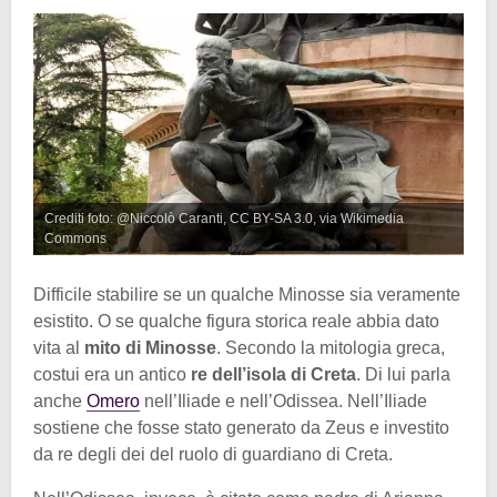
Crediti foto: @Niccolò Caranti, CC BY-SA 3.0, via Wikimedia
Commons
Difficile stabilire se un qualche Minosse sia veramente
esistito. O se qualche figura storica reale abbia dato
vita al
mito di Minosse
. Secondo la mitologia greca,
costui era un antico
re dell’isola di Creta
. Di lui parla
anche
Omero
nell’Iliade e nell’Odissea. Nell’Iliade
sostiene che fosse stato generato da Zeus e investito
da re degli dei del ruolo di guardiano di Creta.