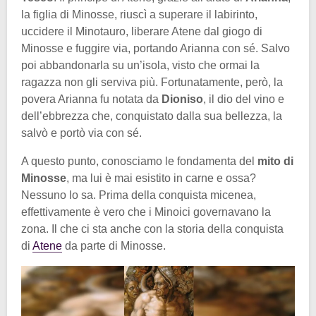
la figlia di Minosse, riuscì a superare il labirinto,
uccidere il Minotauro, liberare Atene dal giogo di
Minosse e fuggire via, portando Arianna con sé. Salvo
poi abbandonarla su un’isola, visto che ormai la
ragazza non gli serviva più. Fortunatamente, però, la
povera Arianna fu notata da
Dioniso
, il dio del vino e
dell’ebbrezza che, conquistato dalla sua bellezza, la
salvò e portò via con sé.
A questo punto, conosciamo le fondamenta del
mito di
Minosse
, ma lui è mai esistito in carne e ossa?
Nessuno lo sa. Prima della conquista micenea,
effettivamente è vero che i Minoici governavano la
zona. Il che ci sta anche con la storia della conquista
di
Atene
da parte di Minosse.