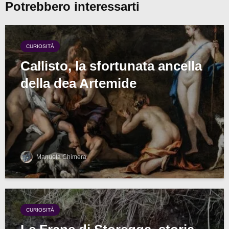
Potrebbero interessarti
CURIOSITÀ
Callisto, la sfortunata ancella
della dea Artemide
Manuela Chimera
CURIOSITÀ