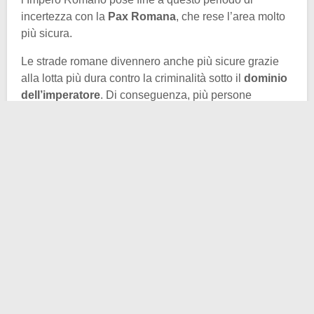
incertezza con la
Pax Romana
, che rese l’area molto
più sicura.
Le strade romane divennero anche più sicure grazie
alla lotta più dura contro la criminalità sotto il
dominio
dell’imperatore
. Di conseguenza, più persone
avevano abbastanza soldi per viaggiare da qualche
parte per piacere.
I miglioramenti delle
infrastrutture
Durante l’epoca imperiale, furono apportate importanti
migliorie alle infrastrutture
, grazie alle quali sia la
viabilità che le vie d’acqua divennero più aperte.
Questo rendeva il viaggio molto più attraente e
accessibile a più persone, ma rimaneva costoso, lento
e pericoloso. Questo permise sicuramente al turismo
romano di svilupparsi.