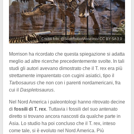
Crediti foto: @ScottRobertAnselmo/ CC BY-SA 3.0
Morrison ha ricordato che questa spiegazione si adatta
meglio ad altre ricerche precedentemente svolte. In tali
studi gli autori avevano dimostrato che il T. rex era più
strettamente imparentato con cugini asiatici, tipo il
Tarbosaurus
che non con i parenti nordamericani, fra
cui il
Daspletosaurus
.
Nel Nord America i paleontologi hanno ritrovato decine
di
fossili di T. rex
. Tuttavia i fossili del suo antenato
diretto si trovano ancora nascosti da qualche parte in
Asia. Lo studio ha poi concluso che il T. rex, inteso
come tale, si è evoluto nel Nord America. Più