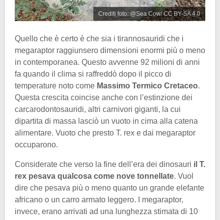
Crediti foto: @Sea Cow/ CC BY-SA 4.0
Quello che è certo è che sia i tirannosauridi che i
megaraptor raggiunsero dimensioni enormi più o meno
in contemporanea. Questo avvenne 92 milioni di anni
fa quando il clima si raffreddò dopo il picco di
temperature noto come
Massimo Termico Cretaceo
.
Questa crescita coincise anche con l’estinzione dei
carcarodontosauridi, altri carnivori giganti, la cui
dipartita di massa lasciò un vuoto in cima alla catena
alimentare. Vuoto che presto T. rex e dai megaraptor
occuparono.
Considerate che verso la fine dell’era dei dinosauri
il T.
rex pesava qualcosa come nove tonnellate
. Vuol
dire che pesava più o meno quanto un grande elefante
africano o un carro armato leggero. I megaraptor,
invece, erano arrivati ad una lunghezza stimata di 10