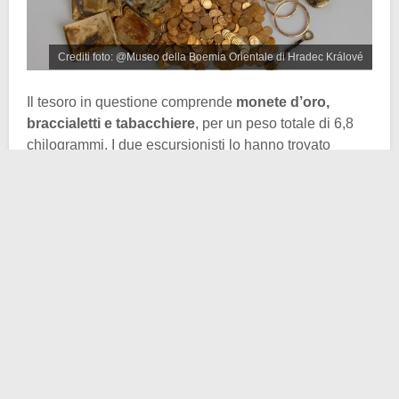
Crediti foto: @Museo della Boemia Orientale di Hradec Králové
Il tesoro in questione comprende
monete d’oro,
braccialetti e tabacchiere
, per un peso totale di 6,8
chilogrammi. I due escursionisti lo hanno trovato
all’interno di due contenitori nascosti in un tumulo di
pietra in un bosco sulla collina Zvicina, ai piedi dei
Monti dei Giganti
(vicino al confine polacco, in
pratica).
Nella prima scatola c’erano 598 monete, datate dal
1808 al 1915 e provenienti da Francia, Belgio, Russia,
Impero Ottomano
ed Impero Austro-Ungarico. In
particolare, alcune monete austro-ungariche portavano
il timbro di una ristampa del 1921 risalente alle
province serbe o della Bosnia-Erzegovina nell’ex
Jugoslavia.