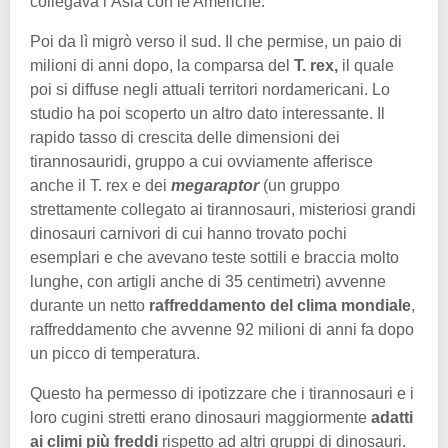
collegava l’Asia con le Americhe.
Poi da lì migrò verso il sud. Il che permise, un paio di
milioni di anni dopo, la comparsa del
T. rex,
il quale
poi si diffuse negli attuali territori nordamericani. Lo
studio ha poi scoperto un altro dato interessante. Il
rapido tasso di crescita delle dimensioni dei
tirannosauridi, gruppo a cui ovviamente afferisce
anche il T. rex e dei
megaraptor
(un gruppo
strettamente collegato ai tirannosauri, misteriosi grandi
dinosauri carnivori di cui hanno trovato pochi
esemplari e che avevano teste sottili e braccia molto
lunghe, con artigli anche di 35 centimetri) avvenne
durante un netto
raffreddamento del clima mondiale
,
raffreddamento che avvenne 92 milioni di anni fa dopo
un picco di temperatura.
Questo ha permesso di ipotizzare che i tirannosauri e i
loro cugini stretti erano dinosauri maggiormente
adatti
ai climi più freddi
rispetto ad altri gruppi di dinosauri.