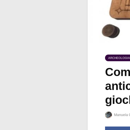
ARCHEOLOGIA
Come
anti
gioc
Manuela 