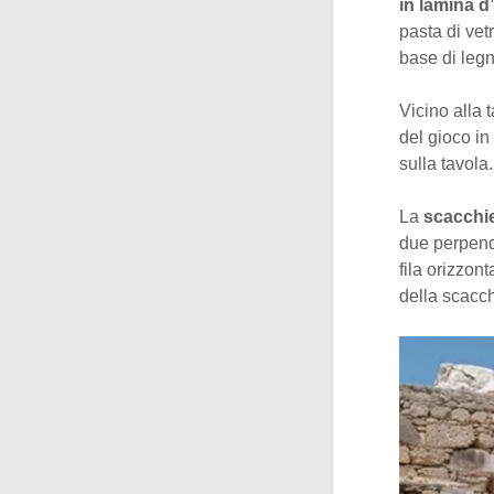
in lamina d
pasta di ve
base di legn
Vicino alla 
del gioco in
sulla tavola
La
scacchi
due perpendi
fila orizzont
della scacch