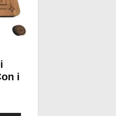
i
on i