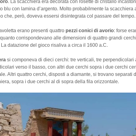
’oro
. La scacchiera era decorata con rosette di cristallo incasto
tro blu con lamina d’argento. Molto probabilmente la scacchiera
o che, però, doveva essersi disintegrata col passare del tempo.
tavoletta erano presenti quattro
pezzi conici di avorio
: forse era
 quanto corrispondevano alle dimensioni di quattro grandi cerchi
. La datazione del gioco risaliva a circa il 1600 a.C.
era
si componeva di dieci cerchi: tre verticali, tre perpendicolari 
colari verso il basso, con altri due cerchi sopra i due cerchi cen
ale. Altri quattro cerchi, disposti a diamante, si trovano separati 
iera, sopra i due cerchi al di sopra della fila orizzontale.