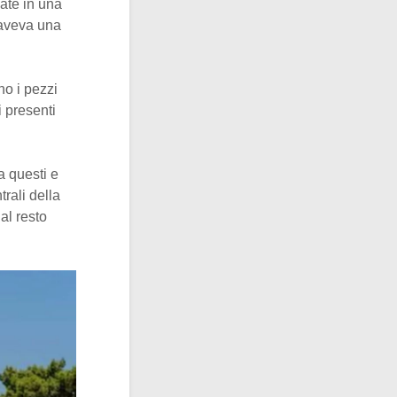
nate in una
 aveva una
no i pezzi
 presenti
a questi e
trali della
dal resto