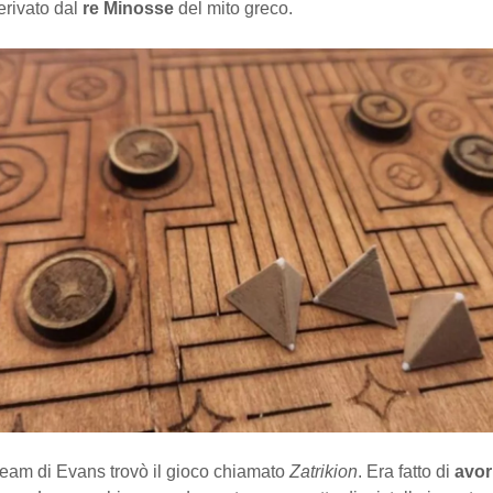
erivato dal
re Minosse
del mito greco.
team di Evans trovò il gioco chiamato
Zatrikion
. Era fatto di
avor