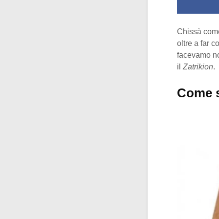
Chissà come 
oltre a far 
facevamo noi
il
Zatrikion
.
Come s