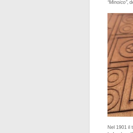
“Minoico”
, d
Nel 1901 il 