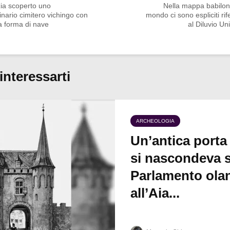
zia scoperto uno
Nella mappa babilon
inario cimitero vichingo con
mondo ci sono espliciti rif
a forma di nave
al Diluvio Un
interessarti
ARCHEOLOGIA
Un’antica porta
si nascondeva s
Parlamento ola
all’Aia...