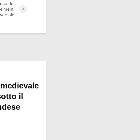
ese del
erimenti
iversale
 medievale
otto il
ndese