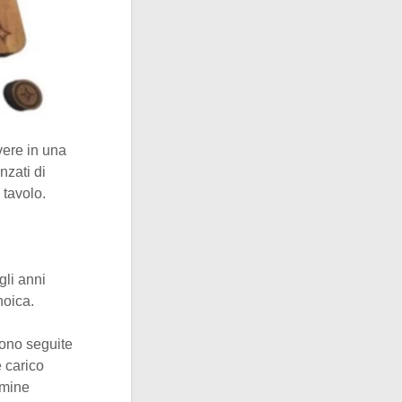
vere in una
nzati di
 tavolo.
li anni
noica.
rono seguite
 carico
ermine