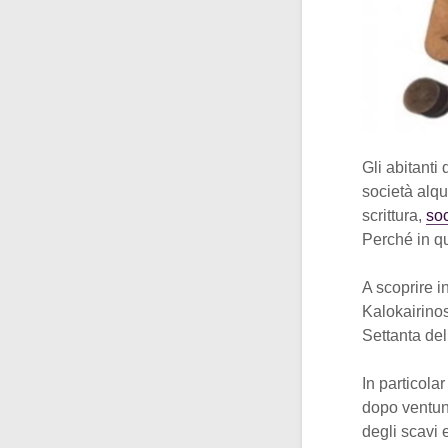
Gli abitanti d
società alqu
scrittura,
soc
Perché in q
A scoprire i
Kalokairinos.
Settanta del
In particola
dopo ventun
degli scavi e