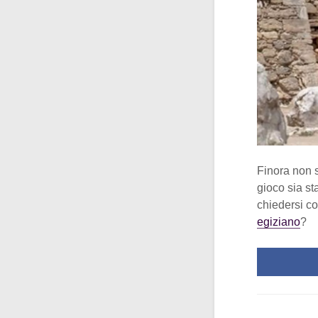
Finora non s
gioco sia st
chiedersi c
egiziano
?