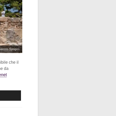
Ioannis Syrigos
bile che il
ne da
enet