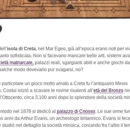
ell’
isola di Creta
, nel Mar Egeo, già all’epoca erano noti per vi
anto sofisticata. Non si facevano mancare belle arti, sistemi ava
ietà matriarcale,
palazzi reali, sgargianti abiti e anche giochi da
ualche modo dovevano pur svagarsi, no?
n particolare un gioco molto amato a Creta fu l’antiquario Minos
 Costui iniziò a scavare le rovine risalenti all’
età del Bronzo
neg
l’Ottocento, circa 3.100 anni dopo lo splendore della società mi
r modo nel 1878 si dedicò al
palazzo di Cnosso
. Le sue orme fu
o anni da Arthur Evans, un archeologo britannico. Evans si fece
 studiò nel dettaglio la società minoica, coniando fra l’altro il t