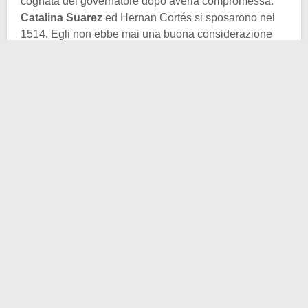
cognata del governatore dopo averla compromessa.
Catalina Suarez
ed Hernan Cortés si sposarono nel
1514. Egli non ebbe mai una buona considerazione
della donna e preferì vederla di rado, al contrario vide
altre donne. Dimostratosi sempre infedele capitò
addirittura di doversi lanciare da una finestra per
fuggire da casa di una delle sue amanti a Cuba per
non essere scoperto.