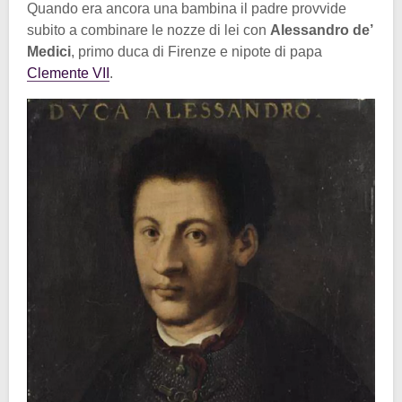
Quando era ancora una bambina il padre provvide
subito a combinare le nozze di lei con
Alessandro de’
Medici
, primo duca di Firenze e nipote di papa
Clemente VII
.