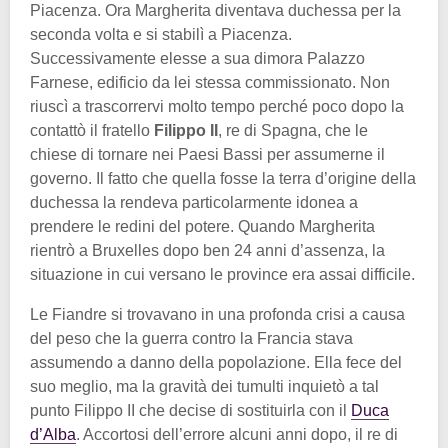
Piacenza. Ora Margherita diventava duchessa per la
seconda volta e si stabilì a Piacenza.
Successivamente elesse a sua dimora Palazzo
Farnese, edificio da lei stessa commissionato. Non
riuscì a trascorrervi molto tempo perché poco dopo la
contattò il fratello
Filippo II
, re di Spagna, che le
chiese di tornare nei Paesi Bassi per assumerne il
governo. Il fatto che quella fosse la terra d’origine della
duchessa la rendeva particolarmente idonea a
prendere le redini del potere. Quando Margherita
rientrò a Bruxelles dopo ben 24 anni d’assenza, la
situazione in cui versano le province era assai difficile.
Le Fiandre si trovavano in una profonda crisi a causa
del peso che la guerra contro la Francia stava
assumendo a danno della popolazione. Ella fece del
suo meglio, ma la gravità dei tumulti inquietò a tal
punto Filippo II che decise di sostituirla con il
Duca
d’Alba
. Accortosi dell’errore alcuni anni dopo, il re di