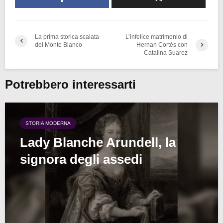
La prima storica scalata
L’infelice matrimonio di
del Monte Bianco
Hernan Cortés con
Catalina Suarez
Potrebbero interessarti
STORIA MODERNA
Lady Blanche Arundell, la
signora degli assedi