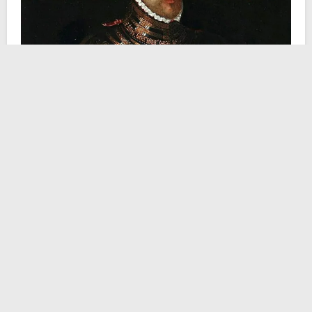
Dopo la conquista normanna
dell’Inghilterra
, Romero
fu uno dei pochi soldati spagnoli che parteciparono
alla Guerra degli Ottant’anni, combattendo contro i
ribelli olandesi per conto del re di Spagna.
La morte misteriosa e la leggenda
di Julián Romero
Julián Romero morì in modo misterioso nel 1577,
all’età di 59 anni, mentre cavalca vicino a Cremona.
Non si conoscono le cause della sua morte. Tuttavia
potrebbe essere stata causata da una delle molte ferite
e mutilazioni subite durante la sua carriera militare. La