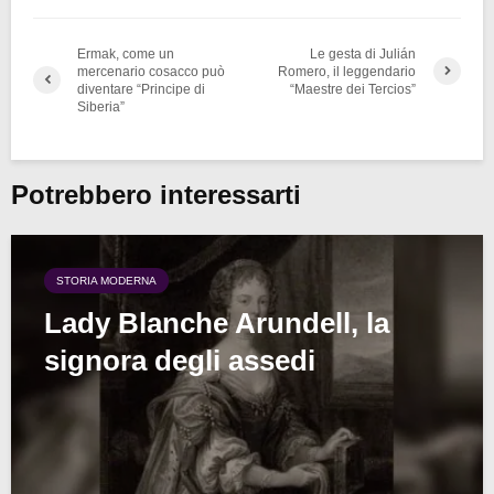
Ermak, come un
Le gesta di Julián
mercenario cosacco può
Romero, il leggendario
diventare “Principe di
“Maestre dei Tercios”
Siberia”
Potrebbero interessarti
STORIA MODERNA
Lady Blanche Arundell, la
signora degli assedi