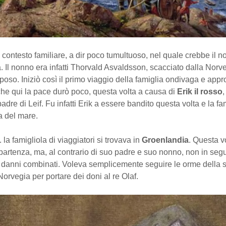
 contesto familiare, a dir poco tumultuoso, nel quale crebbe il n
. Il nonno era infatti Thorvald Asvaldsson, scacciato dalla Norv
poso. Iniziò così il primo viaggio della famiglia ondivaga e app
he qui la pace durò poco, questa volta a causa di
Erik il rosso
,
adre di Leif. Fu infatti Erik a essere bandito questa volta e la fa
ia del mare.
 la famigliola di viaggiatori si trovava in
Groenlandia
. Questa vo
partenza, ma, al contrario di suo padre e suo nonno, non in segu
danni combinati. Voleva semplicemente seguire le orme della s
 Norvegia per portare dei doni al re Olaf.