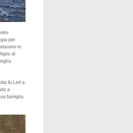
ostro
egia per
rodarono in
 figlio di
miglia
lta fu Leif a
ito a
ua famiglia