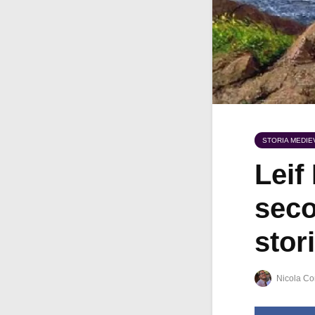
STORIA MEDIE
Leif
seco
stor
Nicola Co