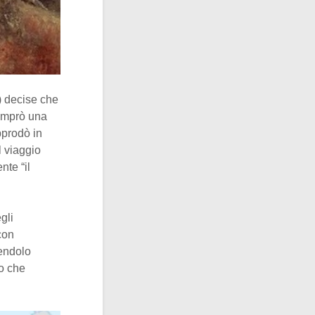
) decise che
comprò una
pprodò in
l viaggio
nte “il
gli
con
cendolo
ro che