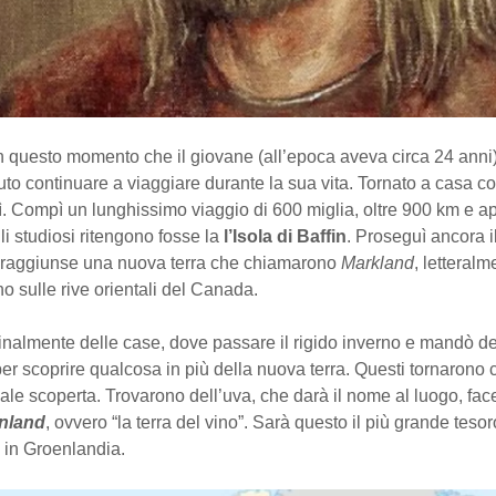
in questo momento che il giovane (all’epoca aveva circa 24 anni
to continuare a viaggiare durante la sua vita. Tornato a casa 
ì. Compì un lunghissimo viaggio di 600 miglia, oltre 900 km e a
li studiosi ritengono fosse la
l’Isola di Baffin
. Proseguì ancora i
 raggiunse una nuova terra che chiamarono
Markland
, letteralme
o sulle rive orientali del Canada.
finalmente delle case, dove passare il rigido inverno e mandò de
per scoprire qualcosa in più della nuova terra. Questi tornarono 
le scoperta. Trovarono dell’uva, che darà il nome al luogo, fa
inland
, ovvero “la terra del vino”. Sarà questo il più grande teso
 in Groenlandia.