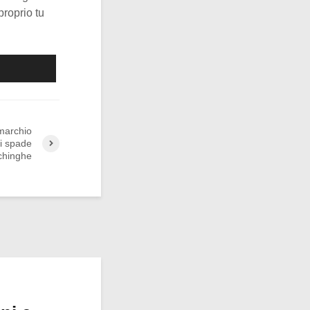
proprio tu
 marchio
li spade
chinghe