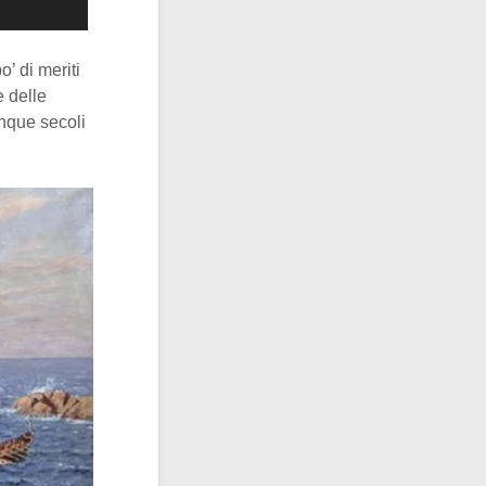
’ di meriti
e delle
nque secoli