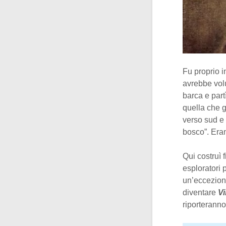
Fu proprio 
avrebbe volu
barca e part
quella che g
verso sud e
bosco”. Eran
Qui costruì 
esploratori 
un’ecceziona
diventare
V
riporteranno