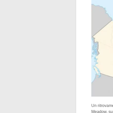
Un ritrovame
Meadow, sull