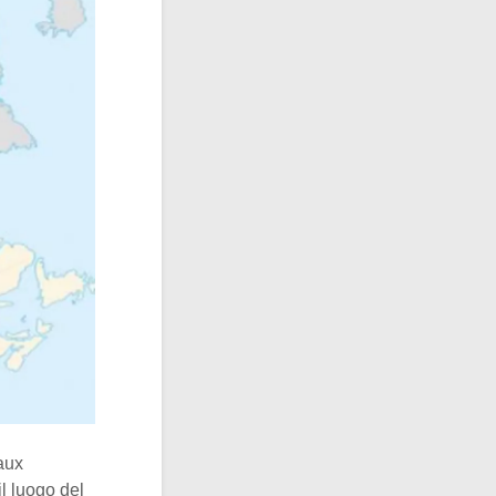
 aux
l luogo del