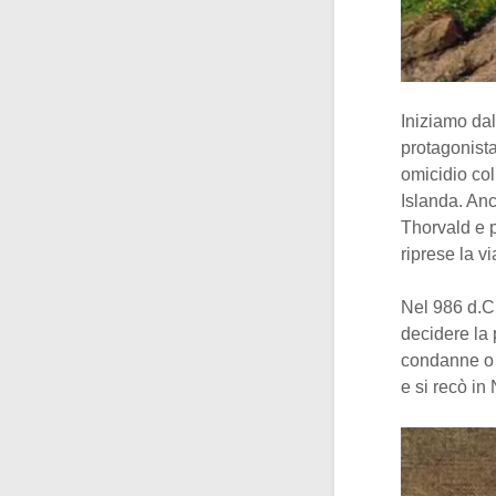
Iniziamo dal
protagonista
omicidio col
Islanda. Anc
Thorvald e p
riprese la v
Nel 986 d.C.
decidere la 
condanne o 
e si recò in