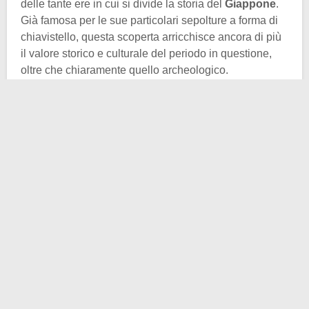
delle tante ere in cui si divide la storia del
Giappone
.
Già famosa per le sue particolari sepolture a forma di
chiavistello, questa scoperta arricchisce ancora di più
il valore storico e culturale del periodo in questione,
oltre che chiaramente quello archeologico.
Le sepolture Kofun presentavano inoltre un altro
grande simbolismo: erano tutte rivolte verso l’est, il
punto in cui sorge il sole. Il significato era quello di
mantenimento dello status elevato anche dopo la
morte e il puntare verso il sole e la luce. Queste
sepolture particolari riguardavano infatti per lo più i
membri di classi agiate o detentori di potere.