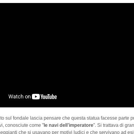
nto sul fondale lascia pensare che questa statua facesse parte p
vi, conosciute come ”
le navi dell’imperatore
”. Si trattava di gr
lleggianti che si usavano per motivi ludici e che servivano ad esi