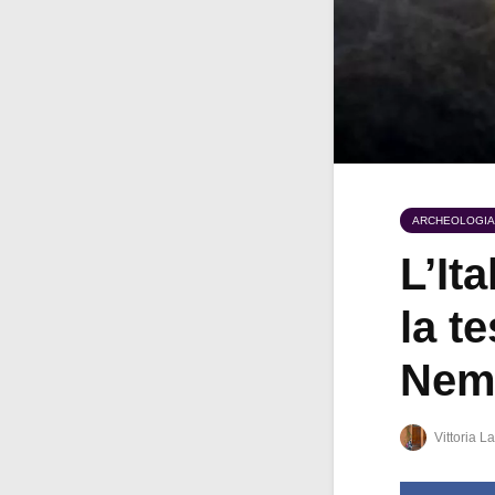
ARCHEOLOGIA
L’Ita
la t
Nem
Vittoria La