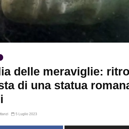
lia delle meraviglie: ritr
esta di una statua roman
i
ttanzi
5 Luglio 2023