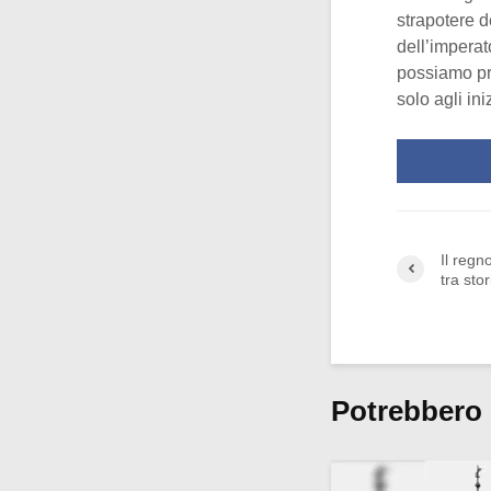
strapotere d
dell’impera
possiamo pre
solo agli in
Il regn
tra sto
Potrebbero 