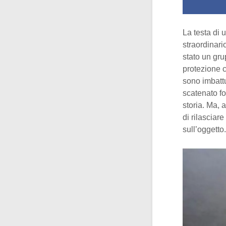
La testa di 
straordinari
stato un gru
protezione c
sono imbattu
scatenato fol
storia. Ma,
di rilasciar
sull’oggetto.