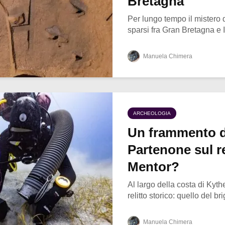
Bretagna
Per lungo tempo il mistero d
sparsi fra Gran Bretagna e Ir
Manuela Chimera
ARCHEOLOGIA
Un frammento d
Partenone sul re
Mentor?
Al largo della costa di Kyth
relitto storico: quello del br
Manuela Chimera