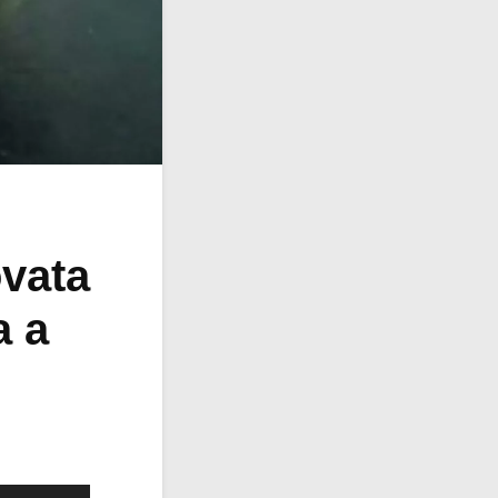
ovata
a a