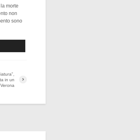
 la morte
ento non
amento sono
iatura”,
ta in un
a Verona