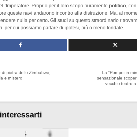
ell’Imperatore. Proprio per il loro scopo puramente
politico
, con
tore queste navi andarono incontro alla distruzione. Ma, al mom
ndere nulla per certo. Gli studi su questo straordinario ritrov
izi, per cui possiamo parlare di ipotesi, più o meno fondate.
o di pietra dello Zimbabwe,
La “Pompei in min
ria e mistero
sensazionale scoper
vecchio teatro 
interessarti