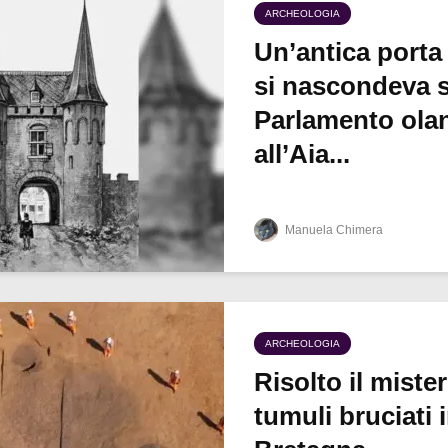
ARCHEOLOGIA
Un’antica porta
si nascondeva s
Parlamento ola
all’Aia...
Manuela Chimera
ARCHEOLOGIA
Risolto il miste
tumuli bruciati 