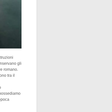
truzioni
onservano gli
ore romano.
no tra il
o
a possediamo
 epoca