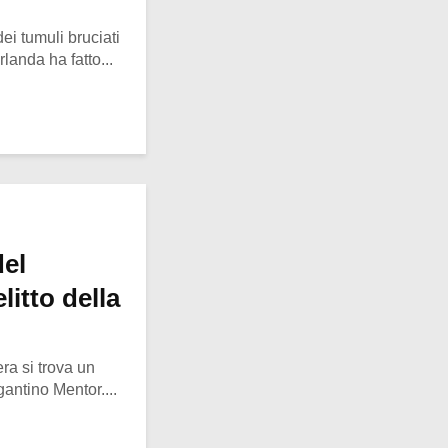
ei tumuli bruciati
landa ha fatto...
el
litto della
era si trova un
igantino Mentor....