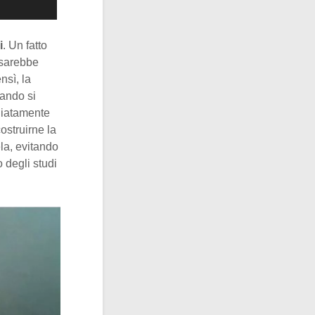
i
. Un fatto
n sarebbe
nsì, la
uando si
ediatamente
costruirne la
la, evitando
 degli studi