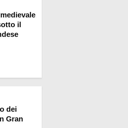
 medievale
otto il
ndese
ro dei
in Gran