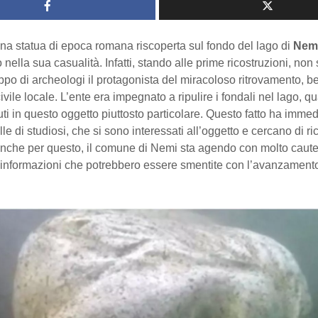
una statua di epoca romana riscoperta sul fondo del lago di
Nem
o nella sua casualità. Infatti, stando alle prime ricostruzioni, no
ppo di archeologi il protagonista del miracoloso ritrovamento, be
ivile locale. L’ente era impegnato a ripulire i fondali nel lago, q
ti in questo oggetto piuttosto particolare. Questo fatto ha imm
le di studiosi, che si sono interessati all’oggetto e cercano di ri
 anche per questo, il comune di Nemi sta agendo con molto caute
e informazioni che potrebbero essere smentite con l’avanzamento