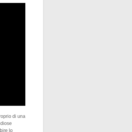
roprio di una
andiose
bire lo