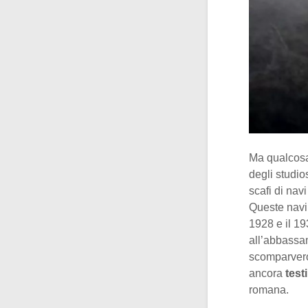
Ma qualcosa 
degli studio
scafi di navi
Queste navi 
1928 e il 19
all’abbassam
scomparvero
ancora
test
romana.