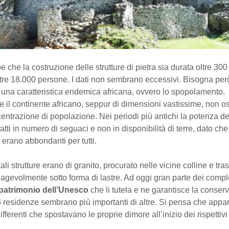
che la costruzione delle strutture di pietra sia durata oltre 300
ltre 18.000 persone. I dati non sembrano eccessivi. Bisogna per
 una caratteristica endemica africana, ovvero lo spopolamento.
 il continente africano, seppur di dimensioni vastissime, non o
ntrazione di popolazione. Nei periodi più antichi la potenza dei
atti in numero di seguaci e non in disponibilità di terre, dato che
 erano abbondanti per tutti.
tali strutture erano di granito, procurato nelle vicine colline e tra
gevolmente sotto forma di lastre. Ad oggi gran parte dei compl
patrimonio dell’Unesco
che li tutela e ne garantisce la conser
3 residenze sembrano più importanti di altre. Si pensa che appa
ifferenti che spostavano le proprie dimore all’inizio dei rispettivi