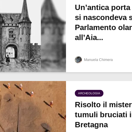
Un’antica porta
si nascondeva s
Parlamento ola
all’Aia...
Manuela Chimera
ARCHEOLOGIA
Risolto il miste
tumuli bruciati 
Bretagna