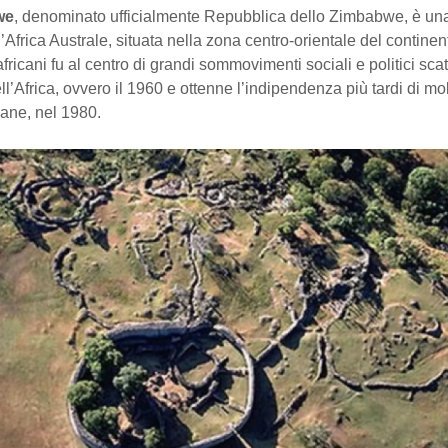
we
, denominato ufficialmente Repubblica dello Zimbabwe, è un
’Africa Australe, situata nella zona centro-orientale del contin
fricani fu al centro di grandi sommovimenti sociali e politici scatu
ll’Africa, ovvero il 1960 e ottenne l’indipendenza più tardi di mol
cane, nel 1980.