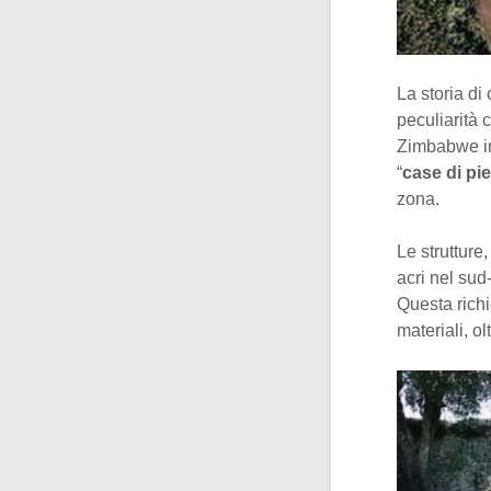
La storia di
peculiarità 
Zimbabwe inf
“
case di pie
zona.
Le strutture
acri nel sud
Questa rich
materiali, o