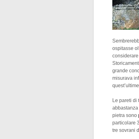
Sembrerebbe 
ospitasse o
considerare
Storicamente
grande conce
misurava inf
quest’ultime
Le pareti di 
abbastanza a
pietra sono
particolare 
tre sovrani d