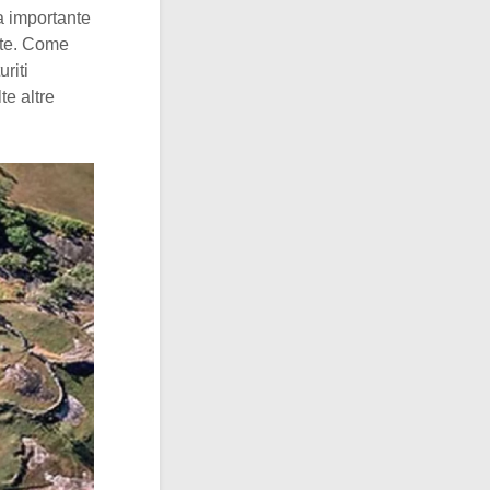
a importante
ente. Come
riti
te altre