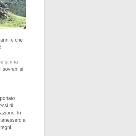
 anni e che
ò
spita una
 sovrani si
sportato
essi di
vazione. In
rtenessero a
 regni.