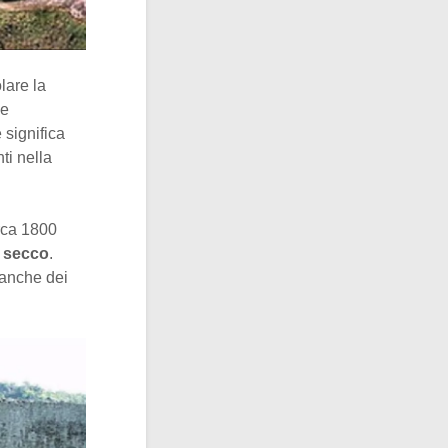
lare la
ne
 significa
nti nella
irca 1800
 secco
.
anche dei