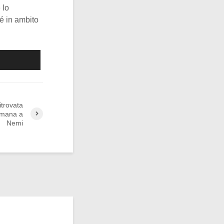
 lo
é in ambito
ritrovata
romana a
Nemi