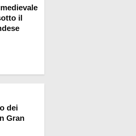
 medievale
otto il
ndese
ro dei
in Gran