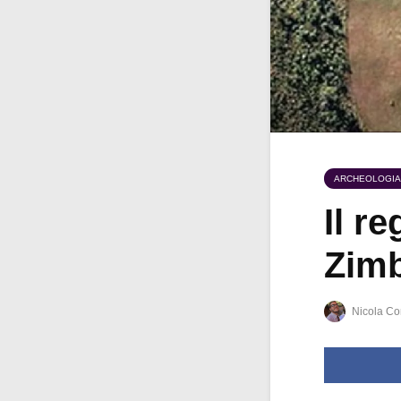
ARCHEOLOGIA
Il re
Zimb
Nicola Co