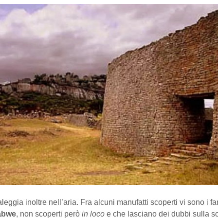
leggia inoltre nell’aria. Fra alcuni manufatti scoperti vi sono i 
abwe
, non scoperti però
in loco
e che lasciano dei dubbi sulla s