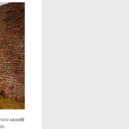
famosi
uccelli
olo