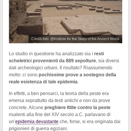
Crediti foto: @Institute for the Study of the Ancient World
Lo studio in questione ha analizzato sia i
resti
scheletrici provenienti da 889 sepolture
, sia diversi
dati archeologici urbani. Il risultato? Riassumendo
molto: ci sono
pochissime prove a sostegno della
reale esistenza di tale epidemia
.
In effetti, a ben pensarci, la teoria della peste era
emersa soprattutto da testi antichi e non da prove
concrete. Alcune
preghiere Ittite contro la peste
risalenti alla fine del XIV secolo a.C. parlavano di
un’
epidemia devastante
che, forse, si era originata dai
prigionieri di guerra egiziani.