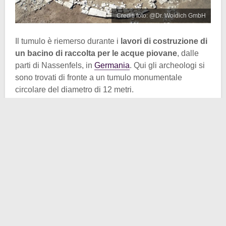
Crediti foto: @Dr. Woidich GmbH
Il tumulo è riemerso durante i
lavori di costruzione di
un bacino di raccolta per le acque piovane
, dalle
parti di Nassenfels, in
Germania
. Qui gli archeologi si
sono trovati di fronte a un tumulo monumentale
circolare del diametro di 12 metri.
Le prime ipotesi fatte riguardano proprio i
resti di un
tumulo funerario risalente al periodo romano
. Gli
scavi effettuati finora non hanno permesso di ritrovare
resti umani o corredi funerari. Ma è verosimile che il
monumento fosse un
cenotafio
, cioè una tomba
simbolica e commemorativa realizzata in memoria del
defunto.
A sostenere tale tesi ci sarebbe anche la presenza di
una base quadrata, vicina al tumulo. Delle dimensioni