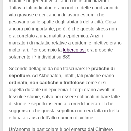
malattie degenerative a carico delle articolazioni.
Tuttavia tali indicatori erano indice delle condizioni di
vita gravose e dei carichi di lavoro estremi che
pesavano sulle spalle degli abitanti della città. Cosa
ancora più importante, però, è che questo stress non
era correlato a una malattia epidemica. Anzi: i
marcatori di malattie relative a epidemie infettive erano
molto rari. Per esempio la
tubercolosi
era presente
solamente i 7 individui su 889.
Secondo dettaglio da non trascurare: le
pratiche di
sepolture
. Ad Akhenaton, infatti, tali pratiche erano
ordinate, non caotiche e frettolose
come ci si
aspetta durante un’epidemia. I corpi erano avvolti in
tessuti e stuoie, salvo poi essere collocati in bare fatte
di stuoie e sepolti insieme ai corredi funerari. Il che
suggerisce che questa sepoltura non era fatta in fretta
e furia a causa dell’alto numero di vittime.
Un’anomalia particolare è poi emersa dal Cimitero