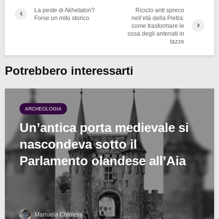
La peste di Akhetaton?
Riciclo anti spreco
Forse un mito storico
nell’età della Pietra:
come trasformare le
ossa degli antenati in
tazze
Potrebbero interessarti
ARCHEOLOGIA
Un’antica porta medievale si
nascondeva sotto il
Parlamento olandese all’Aia
Manuela Chimera