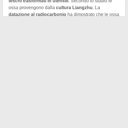
teschi trasformati in utensili
. Secondo lo studio le
ossa provengono dalla
cultura Liangzhu
. La
datazione al radiocarbonio
ha dimostrato che le ossa
risalgono a un periodo compreso fra il 3000 e il 2500
a.C., corrispondente al periodo Neolitico cinese.
Già in precedenza gli archeologi avevano trovato a
Lianghzhu diversi
cimiteri
. Tuttavia nessuno di essi
conteneva
ossa scolpite
. Questa volta, invece, i
ricercatori hanno recuperato da
canali e fossati
di
cinque siti più di 50 ossa umane, le quali mostravano
diversi segni di
“lavorazione”
. C’erano, infatti, segni di
spaccature, perforazioni, lucidature o smerigliatura.
Junmei Sawada
, autore principale dello studio e
antropologo biologico presso l’Università di Salute e
Benessere di Niigata in
Giappone
, ha spiegato a
Live
Science
che il fatto che molte delle ossa umane
lavorate fossero incomplete e gettate nei fossati
suggerisce una
mancanza di rispetto verso i defunti
.