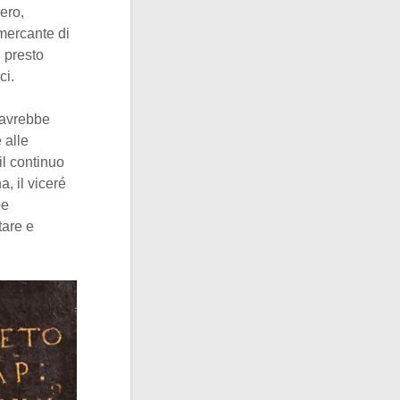
ero,
 mercante di
n presto
ci.
avrebbe
 alle
il continuo
, il viceré
be
tare e