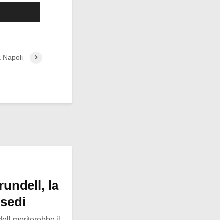
a Napoli
undell, la
ssedi
ll meriterebbe il