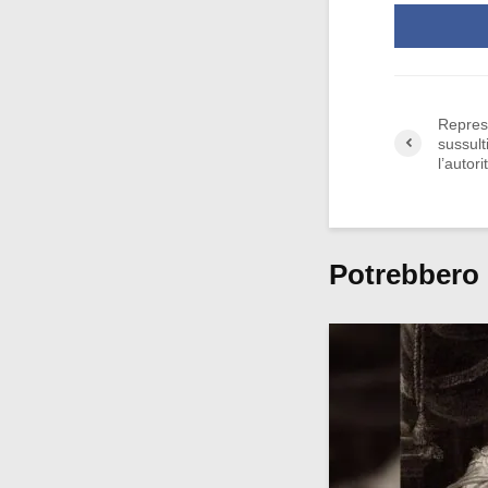
Repres
sussulti
l’autor
Potrebbero 