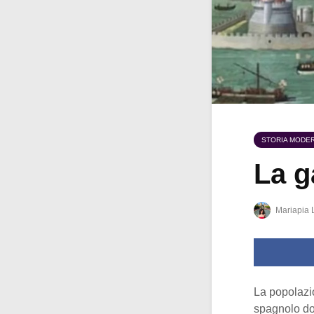
STORIA MODE
La g
Mariapia 
La popolazio
spagnolo don