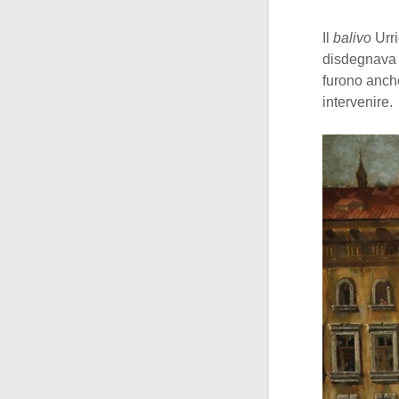
Il
balivo
Urri
disdegnava r
furono anche
intervenire.