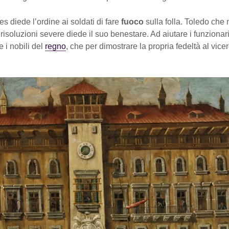
es diede l’ordine ai soldati di fare
fuoco
sulla folla. Toledo che
isoluzioni severe diede il suo benestare. Ad aiutare i funzionari
 i nobili del
regno
, che per dimostrare la propria fedeltà al vice