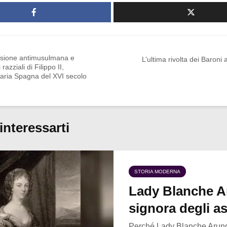
sione antimusulmana e
L’ultima rivolta dei Baroni 
 razziali di Filippo II,
itaria Spagna del XVI secolo
interessarti
STORIA MODERNA
Lady Blanche Ar
signora degli a
Perché Lady Blanche Arunde