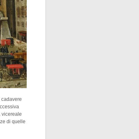
uo cadavere
uccessiva
 vicereale
e di quelle