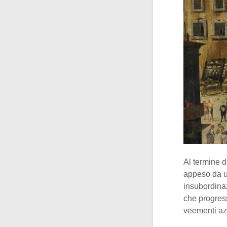
Al termine d
appeso da un
insubordinaz
che progres
veementi azi