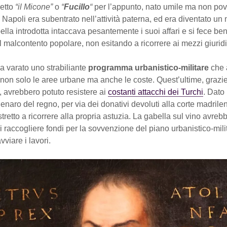
etto
“il Micone”
o
“
Fucillo
“
per l’appunto, nato umile ma non pov
 a Napoli era subentrato nell’attività paterna, ed era diventato un
ella introdotta intaccava pesantemente i suoi affari e si fece be
l malcontento popolare, non esitando a ricorrere ai mezzi giuridi
a varato uno strabiliante
programma urbanistico-militare
che 
o non solo le aree urbane ma anche le coste. Quest’ultime, grazie
ni, avrebbero potuto resistere ai
costanti attacchi dei Turchi
. Dato 
enaro del regno, per via dei donativi devoluti alla corte madrilena
stretto a ricorrere alla propria astuzia. La gabella sul vino avreb
i raccogliere fondi per la sovvenzione del piano urbanistico-mili
vviare i lavori.