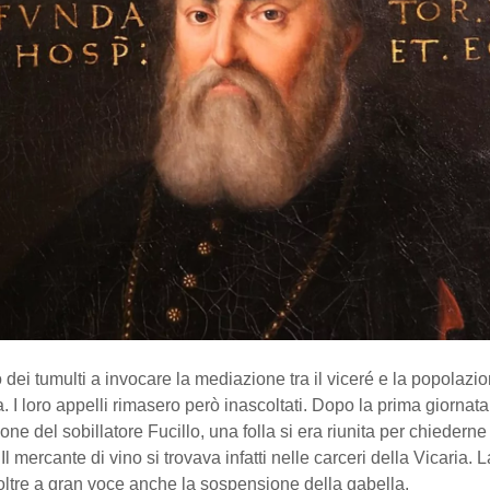
 dei tumulti a invocare la mediazione tra il viceré e la popolazio
ia. I loro appelli rimasero però inascoltati. Dopo la prima giornata
one del sobillatore Fucillo, una folla si era riunita per chiederne
Il mercante di vino si trovava infatti nelle carceri della Vicaria. L
oltre a gran voce anche la sospensione della gabella.