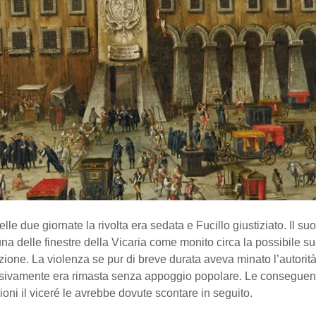
elle due giornate la rivolta era sedata e Fucillo giustiziato. Il s
a delle finestre della Vicaria come monito circa la possibile s
ione. La violenza se pur di breve durata aveva minato l’autorità
sivamente era rimasta senza appoggio popolare. Le conseguenz
oni il viceré le avrebbe dovute scontare in seguito.