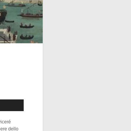
viceré
lere dello