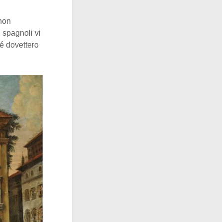
 non
 spagnoli vi
ré dovettero