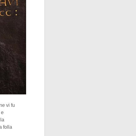
ne vi fu
 e
 la
a folla