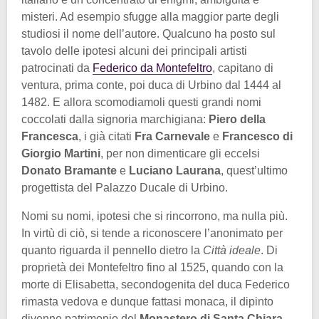
misteri. Ad esempio sfugge alla maggior parte degli
studiosi il nome dell’autore. Qualcuno ha posto sul
tavolo delle ipotesi alcuni dei principali artisti
patrocinati da
Federico da Montefeltro
, capitano di
ventura, prima conte, poi duca di Urbino dal 1444 al
1482. E allora scomodiamoli questi grandi nomi
coccolati dalla signoria marchigiana:
Piero della
Francesca
, i già citati
Fra Carnevale
e
Francesco di
Giorgio Martini
, per non dimenticare gli eccelsi
Donato Bramante
e
Luciano Laurana
, quest’ultimo
progettista del Palazzo Ducale di Urbino.
Nomi su nomi, ipotesi che si rincorrono, ma nulla più.
In virtù di ciò, si tende a riconoscere l’anonimato per
quanto riguarda il pennello dietro la
Città ideale
. Di
proprietà dei Montefeltro fino al 1525, quando con la
morte di Elisabetta, secondogenita del duca Federico
rimasta vedova e dunque fattasi monaca, il dipinto
divenne patrimonio del
Monastero di Santa Chiara
.