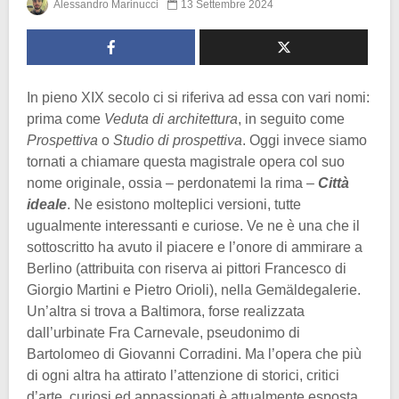
Alessandro Marinucci
13 Settembre 2024
In pieno XIX secolo ci si riferiva ad essa con vari nomi:
prima come
Veduta di architettura
, in seguito come
Prospettiva
o
Studio di prospettiva
. Oggi invece siamo
tornati a chiamare questa magistrale opera col suo
nome originale, ossia – perdonatemi la rima –
Città
ideale
. Ne esistono molteplici versioni, tutte
ugualmente interessanti e curiose. Ve ne è una che il
sottoscritto ha avuto il piacere e l’onore di ammirare a
Berlino (attribuita con riserva ai pittori Francesco di
Giorgio Martini e Pietro Orioli), nella Gemäldegalerie.
Un’altra si trova a Baltimora, forse realizzata
dall’urbinate Fra Carnevale, pseudonimo di
Bartolomeo di Giovanni Corradini. Ma l’opera che più
di ogni altra ha attirato l’attenzione di storici, critici
d’arte, curiosi ed appassionati è attualmente esposta