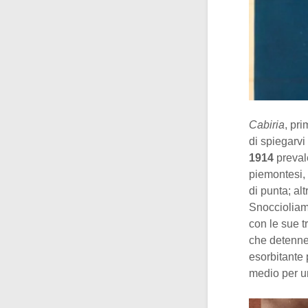
Cabiria
, pr
di spiegarvi
1914
preval
piemontesi,
di punta; al
Snoccioliamo
con le sue t
che detenne 
esorbitante 
medio per un