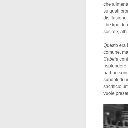
che alimente
su quali pro
disillusione 
che tipo di 
sociale, all
Questo era D
comune, ma
Cabiria
cent
risplendere e
barbari son
subdoli di u
sacrificio 
vuole present