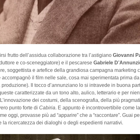
dirsi frutto dell’assidua collaborazione tra l’astigiano
Giovanni P
oduttore e co-sceneggiatore) e il pescarese
Gabriele D’Annunzi
re, soggettista e artefice della grandiosa campagna marketing 
e accompagnò il film nelle sale, cosa mai sperimentata prima da
 produzione). Il tocco d’annunziano lo si intravede in buona par
queste caratterizzate da un tono alto, aulico, letterario e per nien
 L’innovazione dei costumi, della scenografia, della più pragma
vero punto forte di
Cabiria
. E appunto è incontrovertibile come la
me oggi, provasse più ad “apparire” che a “raccontare”. Guai pe
e la ricercatezza dei dialoghi o degli espedienti narrativi.