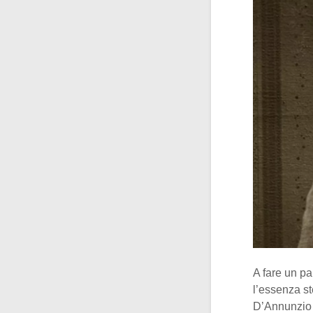
A fare un par
l’essenza st
D’Annunzio g