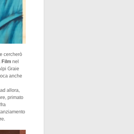
he cercherò
a Film
nel
Alpi Graie
epoca anche
ad allora,
pre, primato
fra
 stanziamento
re.