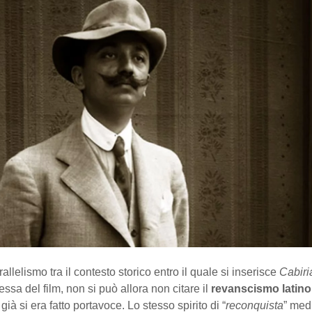
allelismo tra il contesto storico entro il quale si inserisce
Cabir
essa del film, non si può allora non citare il
revanscismo latino
ià si era fatto portavoce. Lo stesso spirito di “
reconquista
” med