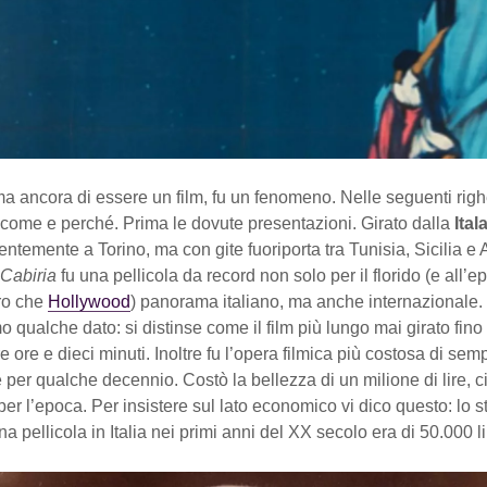
ima ancora di essere un film, fu un fenomeno. Nelle seguenti rig
 come e perché. Prima le dovute presentazioni. Girato dalla
Ital
entemente a Torino, ma con gite fuoriporta tra Tunisia, Sicilia e 
Cabiria
fu una pellicola da record non solo per il florido (e all’
tro che
Hollywood
) panorama italiano, ma anche internazionale.
 qualche dato: si distinse come il film più lungo mai girato fino 
re ore e dieci minuti. Inoltre fu l’opera filmica più costosa di sem
per qualche decennio. Costò la bellezza di un milione di lire, ci
per l’epoca. Per insistere sul lato economico vi dico questo: lo
a pellicola in Italia nei primi anni del XX secolo era di 50.000 li