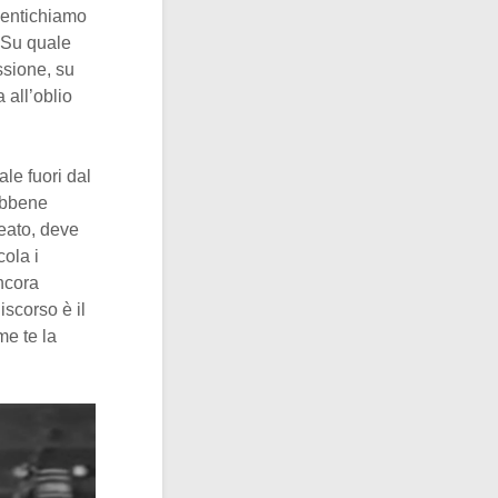
mentichiamo
. Su quale
ssione, su
 all’oblio
le fuori dal
Ebbene
eato, deve
cola i
ancora
scorso è il
me te la