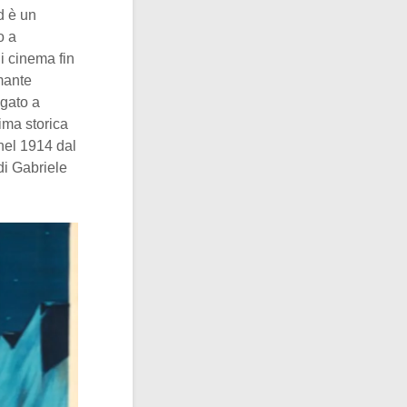
d è un
o a
i cinema fin
mante
egato a
rima storica
 nel 1914 dal
di Gabriele