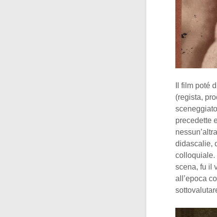
Il film poté 
(regista, pr
sceneggiato
precedette 
nessun’altra
didascalie, 
colloquiale.
scena, fu il 
all’epoca co
sottovalutar