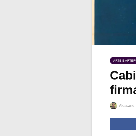
ARTE E ARTEFA
Cabir
firm
Alessandr