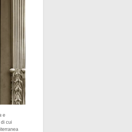
ia
e
di cui
iterranea