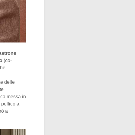
astrone
o
(co-
che
te delle
te
tica messa in
 pellicola,
rò a