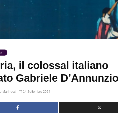
TTI
ia, il colossal italiano
ato Gabriele D’Annunzi
o Marinucci
14 Settembre 2024