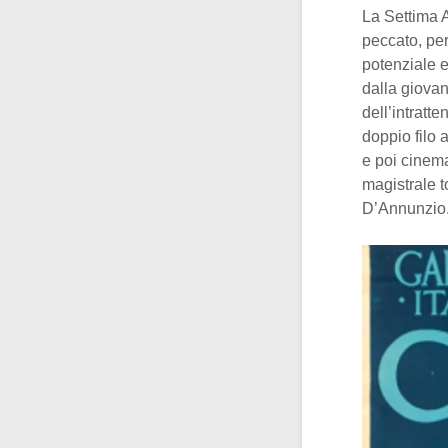
La Settima A
peccato, per
potenziale e
dalla giova
dell’intratt
doppio filo 
e poi cinema
magistrale t
D’Annunzio