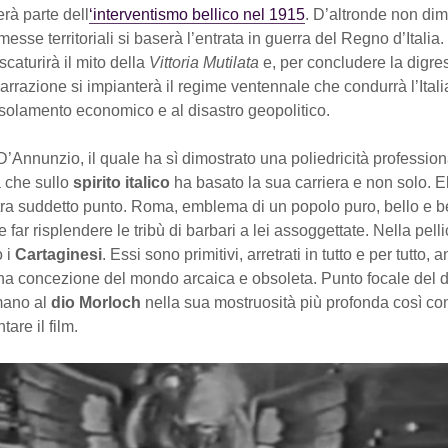
rà parte dell
‘interventismo bellico nel 1915
. D’altronde non di
messe territoriali si baserà l’entrata in guerra del Regno d’Italia
scaturirà il mito della
Vittoria Mutilata
e, per concludere la digre
narrazione si impianterà il regime ventennale che condurrà l’Italia
’isolamento economico e al disastro geopolitico.
’Annunzio, il quale ha sì dimostrato una poliedricità professiona
 che sullo
spirito italico
ha basato la sua carriera e non solo. 
ra suddetto punto. Roma, emblema di un popolo puro, bello e b
 far risplendere le tribù di barbari a lei assoggettate. Nella pelli
o i
Cartaginesi
. Essi sono primitivi, arretrati in tutto e per tutto, 
na concezione del mondo arcaica e obsoleta. Punto focale del di
umano al
dio Morloch
nella sua mostruosità più profonda così co
are il film.