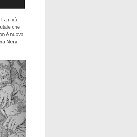
fra i più
rutale che
non è nuova
na Nera
,