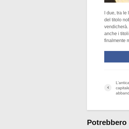
I due, tra l
del titolo n
vendicherà. 
anche i titol
finalmente m
L’antic
capital
abband
Potrebbero 