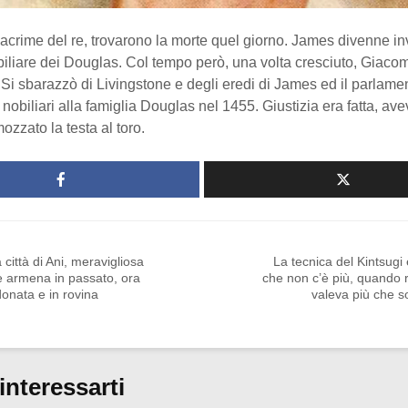
e lacrime del re, trovarono la morte quel giorno. James divenne i
obiliare dei Douglas. Col tempo però, una volta cresciuto, Giacomo
Si sbarazzò di Livingstone e degli eredi di James ed il parlame
i nobiliari alla famiglia Douglas nel 1455. Giustizia era fatta, av
ozzato la testa al toro.
a città di Ani, meravigliosa
La tecnica del Kintsugi e
e armena in passato, ora
che non c’è più, quando 
onata e in rovina
valeva più che so
interessarti