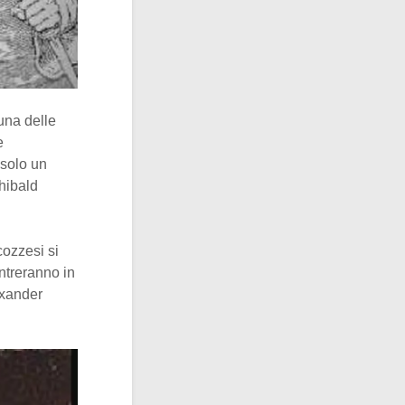
una delle
e
 solo un
hibald
cozzesi si
entreranno in
exander