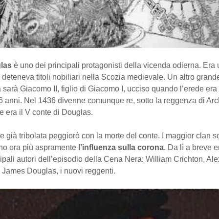
las
è uno dei principali protagonisti della vicenda odierna. Era 
 deteneva titoli nobiliari nella Scozia medievale. Un altro grand
 sarà Giacomo II, figlio di Giacomo I, ucciso quando l’erede era
6 anni. Nel 1436 divenne comunque re, sotto la reggenza di Arc
 era il V conte di Douglas.
e già tribolata peggiorò con la morte del conte. I maggior clan s
no ora più aspramente
l’influenza sulla corona
. Da lì a breve 
cipali autori dell’episodio della Cena Nera: William Crichton, Al
 James Douglas, i nuovi reggenti.