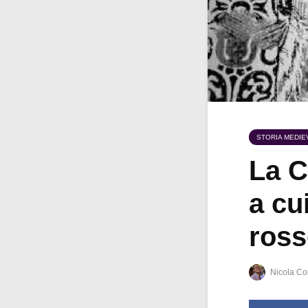
STORIA MEDIE
La C
a cu
ross
Nicola Co