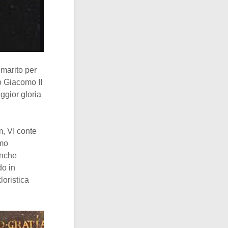
 marito per
io Giacomo II
ggior gloria
m, VI conte
imo
anche
do in
loristica