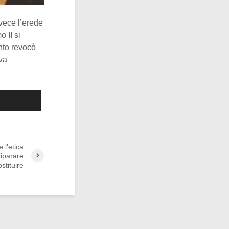
nvece l’erede
 II si
nto revocò
eva
 l’etica
riparare
stituire