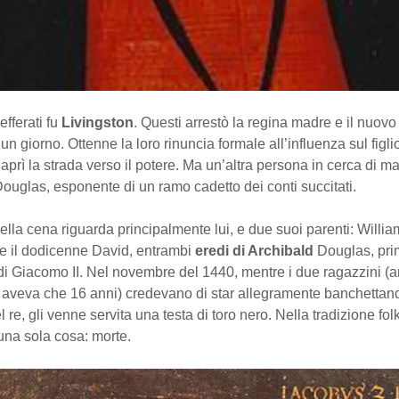
efferati fu
Livingston
. Questi arrestò la regina madre e il nuovo
n giorno. Ottenne la loro rinuncia formale all’influenza sul figl
aprì la strada verso il potere. Ma un’altra persona in cerca di ma
uglas, esponente di un ramo cadetto dei conti succitati.
ella cena riguarda principalmente lui, e due suoi parenti: Willia
 e il dodicenne David, entrambi
eredi di Archibald
Douglas, pr
 di Giacomo II. Nel novembre del 1440, mentre i due ragazzini (
 aveva che 16 anni) credevano di star allegramente banchettan
 re, gli venne servita una testa di toro nero. Nella tradizione folk
una sola cosa: morte.