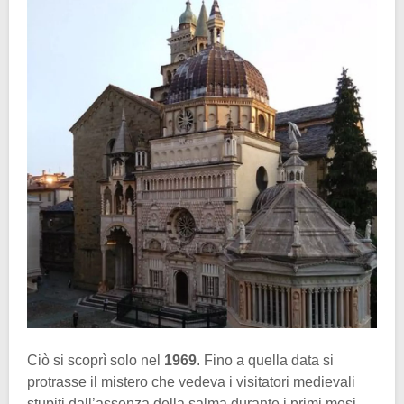
Ciò si scoprì solo nel
1969
. Fino a quella data si
protrasse il mistero che vedeva i visitatori medievali
stupiti dall’assenza della salma durante i primi mesi.