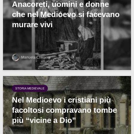
Anacoreti, uomini e donne
che nel Medioevo si facevano
murare vivi
Manuela Chimera
STORIA MEDIEVALE
Nel Medioevo i cristiani più
facoltosi compravano tombe
più “vicine a Dio”