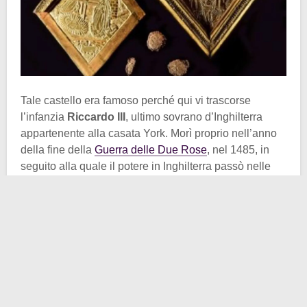
Tale castello era famoso perché qui vi trascorse
l’infanzia
Riccardo III
, ultimo sovrano d’Inghilterra
appartenente alla casata York. Morì proprio nell’anno
della fine della
Guerra delle Due Rose
, nel 1485, in
seguito alla quale il potere in Inghilterra passò nelle
mani dei Tudor, poiché le due linee di discendenza
maschili dei Lancaster e degli York si estinsero nel
corso della guerra stessa.
Tornando al gioiello, si tratta di un
anello
,
probabilmente un omaggio alla Vergine Maria. Infatti è
composto da un
grande zaffiro blu
, simbolo della
Madonna, che sul retro ha rappresentato un’incisione