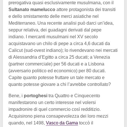
prerogativa quasi esclusivamente musulmana, con il
Sultanato mamelucco
attore protagonista dei transiti
e dello smistamento delle merci asiatiche nel
Mediterraneo. Una recente analisi può darci un’idea,
seppur relativa, dei guadagni derivati dal pepe
indiano. I mercanti musulmani nel XV secolo
acquistavano un chilo di pepe a circa 4,6 ducati da
Calicut (sud-ovest indiano); lo rivendevano nei mercati
di Alessandria d’Egitto a circa 25 ducati; a Venezia
(partner commerciale) per 56 ducati e a Lisbona
(avversario politico ed economico) per 80 ducati.
Capite quanto potesse fruttare un tale mercato e
quanto potesse giovare a chi l’avrebbe controllato?
Bene, i
portoghesi
tra Quattro e Cinquecento
manifestarono un certo interesse nel volersi
impadronire di quel commercio così redditizio.
Acquisirono piena consapevolezza dei loro mezzi
quando, nel 1498,
Vasco da Gama
toccò il