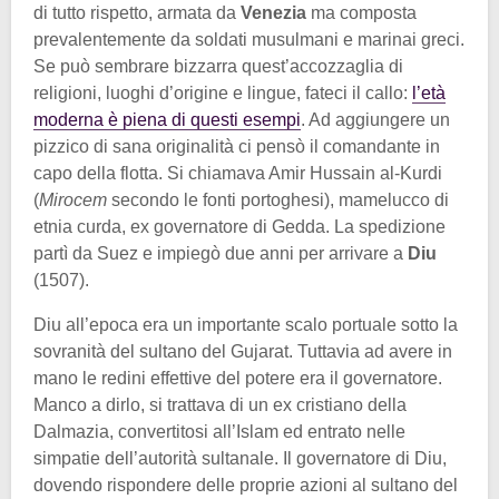
di tutto rispetto, armata da
Venezia
ma composta
prevalentemente da soldati musulmani e marinai greci.
Se può sembrare bizzarra quest’accozzaglia di
religioni, luoghi d’origine e lingue, fateci il callo:
l’età
moderna è piena di questi esempi
. Ad aggiungere un
pizzico di sana originalità ci pensò il comandante in
capo della flotta. Si chiamava Amir Hussain al-Kurdi
(
Mirocem
secondo le fonti portoghesi), mamelucco di
etnia curda, ex governatore di Gedda. La spedizione
partì da Suez e impiegò due anni per arrivare a
Diu
(1507).
Diu all’epoca era un importante scalo portuale sotto la
sovranità del sultano del Gujarat. Tuttavia ad avere in
mano le redini effettive del potere era il governatore.
Manco a dirlo, si trattava di un ex cristiano della
Dalmazia, convertitosi all’Islam ed entrato nelle
simpatie dell’autorità sultanale. Il governatore di Diu,
dovendo rispondere delle proprie azioni al sultano del