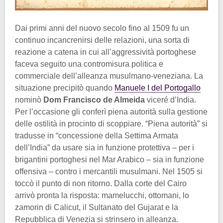
Dai primi anni del nuovo secolo fino al 1509 fu un
continuo incancrenirsi delle relazioni, una sorta di
reazione a catena in cui all’aggressività portoghese
faceva seguito una contromisura politica e
commerciale dell’alleanza musulmano-veneziana. La
situazione precipitò quando
Manuele I del Portogallo
nominò
Dom Francisco de Almeida
viceré d’India.
Per l’occasione gli conferì piena autorità sulla gestione
delle ostilità in procinto di scoppiare. “Piena autorità” si
tradusse in “concessione della Settima Armata
dell’India” da usare sia in funzione protettiva – per i
brigantini portoghesi nel Mar Arabico – sia in funzione
offensiva – contro i mercantili musulmani. Nel 1505 si
toccò il punto di non ritorno. Dalla corte del Cairo
arrivò pronta la risposta: mamelucchi, ottomani, lo
zamorin di Calicut, il Sultanato del Gujarat e la
Repubblica di Venezia si strinsero in alleanza.