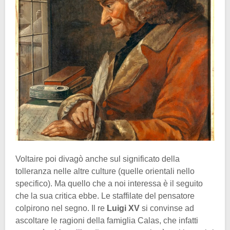
Voltaire poi divagò anche sul significato della
tolleranza nelle altre culture (quelle orientali nello
specifico). Ma quello che a noi interessa è il seguito
che la sua critica ebbe. Le staffilate del pensatore
colpirono nel segno. Il re
Luigi XV
si convinse ad
ascoltare le ragioni della famiglia Calas, che infatti