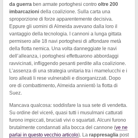
da guerra
ben armate portoghesi contro
oltre 200
imbarcazioni
della coalizione. Sulla carta una
sproporzione di forze apparentemente decisiva.
Eppure gli uomini di Almeida avevano dalla loro il
vantaggio della tecnologia. I cannoni a lunga gittata
permisero alle 18 navi portoghesi di affondare metà
della flotta nemica. Una volta danneggiate le navi
dell’alleanza, i portoghesi effettuarono abbordaggi
ravvicinati, infliggendo pesanti perdite alla coalizione.
L’assenza di una strategia unitaria tra i mamelucchi e i
loro alleati li rese vulnerabili e disorganizzati. Dopo
ore di combattimento, Almeida annientò la flotta di
Suez.
Mancava qualcosa: soddisfare la sua sete di vendetta.
Su ordine del viceré, quasi tutti i musulmani catturati
furono impiccati, bruciati vivi o squartati. Alcuni furono
brutalmente condannati alla bocca del cannone (
ve ne
parlai in questo vecchio articolo
). La
rappresaglia
post