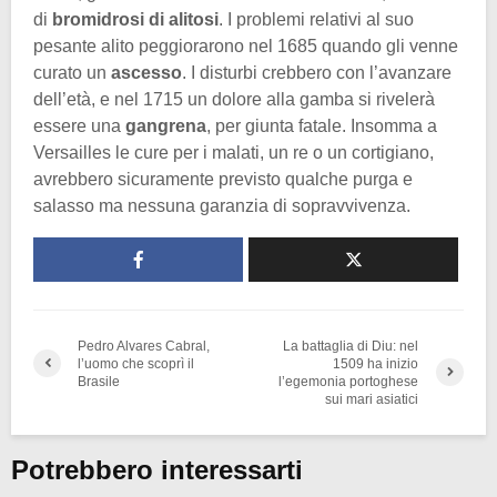
di
bromidrosi di alitosi
. I problemi relativi al suo
pesante alito peggiorarono nel 1685 quando gli venne
curato un
ascesso
. I disturbi crebbero con l’avanzare
dell’età, e nel 1715 un dolore alla gamba si rivelerà
essere una
gangrena
, per giunta fatale. Insomma a
Versailles le cure per i malati, un re o un cortigiano,
avrebbero sicuramente previsto qualche purga e
salasso ma nessuna garanzia di sopravvivenza.
Pedro Alvares Cabral,
La battaglia di Diu: nel
l’uomo che scoprì il
1509 ha inizio
Brasile
l’egemonia portoghese
sui mari asiatici
Potrebbero interessarti