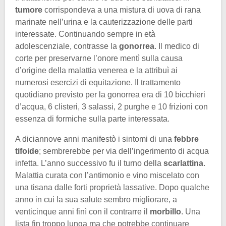
tumore
corrispondeva a una mistura di uova di rana
marinate nell’urina e la cauterizzazione delle parti
interessate. Continuando sempre in età
adolescenziale, contrasse la
gonorrea
. Il medico di
corte per preservarne l’onore mentì sulla causa
d’origine della malattia venerea e la attribuì ai
numerosi esercizi di equitazione. Il trattamento
quotidiano previsto per la gonorrea era di 10 bicchieri
d’acqua, 6 clisteri, 3 salassi, 2 purghe e 10 frizioni con
essenza di formiche sulla parte interessata.
A diciannove anni manifestò i sintomi di una
febbre
tifoide
; sembrerebbe per via dell’ingerimento di acqua
infetta. L’anno successivo fu il turno della
scarlattina
.
Malattia curata con l’antimonio e vino miscelato con
una tisana dalle forti proprietà lassative. Dopo qualche
anno in cui la sua salute sembro migliorare, a
venticinque anni finì con il contrarre il
morbillo
. Una
lista fin troppo lunga ma che potrebbe continuare