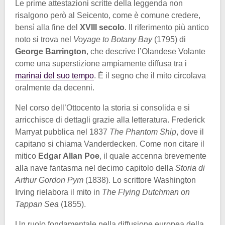
Le prime attestazioni scritte della leggenda non
risalgono però al Seicento, come è comune credere,
bensì alla fine del
XVIII secolo
. Il riferimento più antico
noto si trova nel
Voyage to Botany Bay
(1795) di
George Barrington
, che descrive l’Olandese Volante
come una superstizione ampiamente diffusa tra i
marinai del suo tempo
. È il segno che il mito circolava
oralmente da decenni.
Nel corso dell’Ottocento la storia si consolida e si
arricchisce di dettagli grazie alla letteratura. Frederick
Marryat pubblica nel 1837
The Phantom Ship
, dove il
capitano si chiama Vanderdecken. Come non citare il
mitico
Edgar Allan Poe
, il quale accenna brevemente
alla nave fantasma nel decimo capitolo della
Storia di
Arthur Gordon Pym
(1838). Lo scrittore Washington
Irving rielabora il mito in
The Flying Dutchman on
Tappan Sea
(1855).
Un ruolo fondamentale nella diffusione europea della