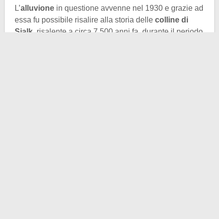
L’
alluvione
in questione avvenne nel 1930 e grazie ad
essa fu possibile risalire alla storia delle
colline di
Sialk
, risalente a circa 7.500 anni fa, durante il periodo
achemenide. L’alluvione, infatti, permise di capire che
quella città maledetta non era niente altro che una
ziggurat
.
Le ziggurat sono torri rettangolari a gradini che, ogni
tanto, ospitano un templi in cima. Nel caso di Sialk, la
ziggurat è realizzata soprattutto in
argilla
. Si pensa
che questa sia la
ziggurat più antica del mondo
,
risalente al III millennio a.C., ben nascosta per secoli
vicino alla periferia della città di Kashan, nell’
Iran
centrale.
A seguito dell’alluvione, in superficie riemersero
tantissimi antichi
manufatti e utensili
, fra cui
spiccavano anche
vasi e ceramiche.
Così, dopo
qualche tempo, un gruppo di archeologi europei