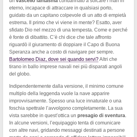
un
vascello fantasma
condannato a solcare i mari in
eterno, incapace di attraccare in qualsiasi porto,
guidato da un capitano colpevole di un atto di empietà
estrema. Il primo che vi viene in mente? Esatto, aver
sfidato Dio nel mezzo di una tempesta. Come e perché
è fonte di dibattito. C’è chi dice che tale affronto
riguardò il giuramento di doppiare il Capo di Buona
Speranza anche a costo di navigare per sempre.
Bartolomeo Diaz, dove sei quando servi?
Altri che
tirano in ballo imprese navali nei più disparati angoli
del globo.
Indipendentemente dalla versione, il minimo comune
multiplo della leggenda vuole la nave apparire
improvvisamente. Spesso una luce innaturale o una
foschia spettrale l’avvolgono completamente. La sua
vista sarebbe in quest’ottica un
presagio di sventura
.
In alcune versioni, l’equipaggio tenta di comunicare
con altre navi, gridando messaggi destinati a persone