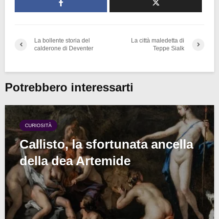
La bollente storia del
La città maledetta di
calderone di Deventer
Teppe Sialk
Potrebbero interessarti
CURIOSITÀ
Callisto, la sfortunata ancella
della dea Artemide