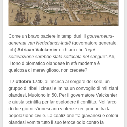
Come un bravo paciere in tempi duri, il
gouverneurs-
generaal van Nederlands-Indië
(governatore generale,
toh)
Adriaan Valckenier
dichiarò che
“ogni
sollevazione sarebbe stata soffocata nel sangue”
. Ah,
il tono diplomatico olandese in età moderna è
qualcosa di meraviglioso, non credete?
Il
7 ottobre 1740
, all’incirca al sorgere del sole, un
gruppo di ribelli cinesi elimina un convoglio di miliziani
olandesi. Muoiono in 50. Per il governatore Valckenier
è giusta scintilla per far esplodere il conflitto. Nell’arco
di due giorni s’innescano violenze reciproche fra la
popolazione civile. La coalizione fra giavanesi e coloni
olandesi vomita tutto il suo feroce odio contro la