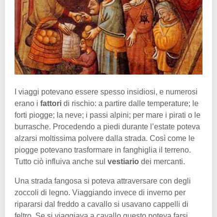
I viaggi potevano essere spesso insidiosi, e numerosi
erano i
fattori
di rischio: a partire dalle temperature; le
forti piogge; la neve; i passi alpini; per mare i pirati o le
burrasche. Procedendo a piedi durante l’estate poteva
alzarsi moltissima polvere dalla strada. Così come le
piogge potevano trasformare in fanghiglia il terreno.
Tutto ciò influiva anche sul
vestiario
dei mercanti.
Una strada fangosa si poteva attraversare con degli
zoccoli di legno. Viaggiando invece di inverno per
ripararsi dal freddo a cavallo si usavano cappelli di
feltro. Se si viaggiava a cavallo questo poteva farsi