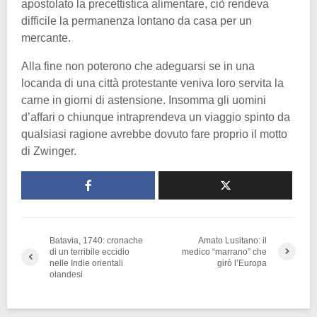
apostolato la precettistica alimentare, ciò rendeva
difficile la permanenza lontano da casa per un
mercante.
Alla fine non poterono che adeguarsi se in una
locanda di una città protestante veniva loro servita la
carne in giorni di astensione. Insomma gli uomini
d’affari o chiunque intraprendeva un viaggio spinto da
qualsiasi ragione avrebbe dovuto fare proprio il motto
di Zwinger.
Batavia, 1740: cronache
Amato Lusitano: il
di un terribile eccidio
medico “marrano” che
nelle Indie orientali
girò l’Europa
olandesi