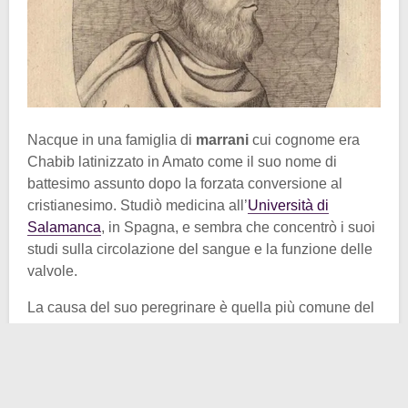
Nacque in una famiglia di
marrani
cui cognome era
Chabib latinizzato in Amato come il suo nome di
battesimo assunto dopo la forzata conversione al
cristianesimo. Studiò medicina all’
Università di
Salamanca
, in Spagna, e sembra che concentrò i suoi
studi sulla circolazione del sangue e la funzione delle
valvole.
La causa del suo peregrinare è quella più comune del
Cinquecento: la
religionis causa
. Dato l’agire
dell’
Inquisizione
, temibile nel suo paese, nel 1532
decise di recarsi prima ad Anversa, nelle Fiandre, e
successivamente a Ferrara dove poté insegnare