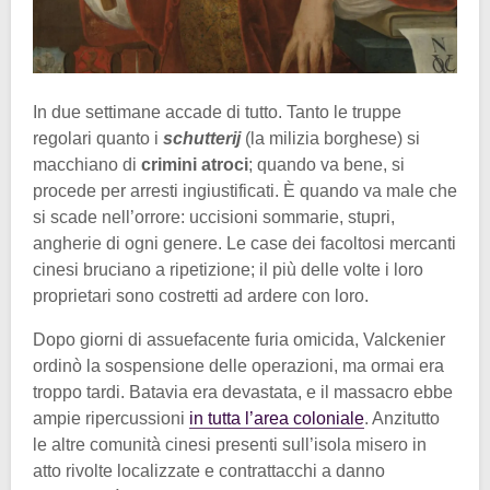
In due settimane accade di tutto. Tanto le truppe
regolari quanto i
schutterij
(la milizia borghese) si
macchiano di
crimini atroci
; quando va bene, si
procede per arresti ingiustificati. È quando va male che
si scade nell’orrore: uccisioni sommarie, stupri,
angherie di ogni genere. Le case dei facoltosi mercanti
cinesi bruciano a ripetizione; il più delle volte i loro
proprietari sono costretti ad ardere con loro.
Dopo giorni di assuefacente furia omicida, Valckenier
ordinò la sospensione delle operazioni, ma ormai era
troppo tardi. Batavia era devastata, e il massacro ebbe
ampie ripercussioni
in tutta l’area coloniale
. Anzitutto
le altre comunità cinesi presenti sull’isola misero in
atto rivolte localizzate e contrattacchi a danno