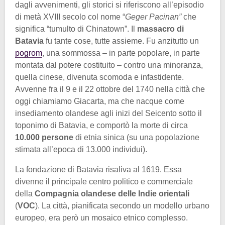
dagli avvenimenti, gli storici si riferiscono all’episodio
di metà XVIII secolo col nome “
Geger Pacinan”
che
significa “tumulto di Chinatown”. Il
massacro di
Batavia
fu tante cose, tutte assieme. Fu anzitutto un
pogrom
, una sommossa – in parte popolare, in parte
montata dal potere costituito – contro una minoranza,
quella cinese, divenuta scomoda e infastidente.
Avvenne fra il 9 e il 22 ottobre del 1740 nella città che
oggi chiamiamo Giacarta, ma che nacque come
insediamento olandese agli inizi del Seicento sotto il
toponimo di Batavia, e comportò la morte di circa
10.000 persone
di etnia sinica (su una popolazione
stimata all’epoca di 13.000 individui).
La fondazione di Batavia risaliva al 1619. Essa
divenne il principale centro politico e commerciale
della
Compagnia olandese delle Indie orientali
(
VOC
). La città, pianificata secondo un modello urbano
europeo, era però un mosaico etnico complesso.