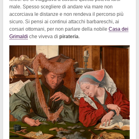
male. Spesso scegliere di andare via mare non
accorciava le distanze e non rendeva il percorso più
sicuro. Si pensi ai continui attacchi barbareschi, ai
corsari ottomani, per non parlare della nobile
Casa dei
Grimaldi
che viveva di
pirateria
.