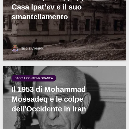
Casa Ipat’ev e il suo
smantellamento
Nicola Comerci
STORIA CONTEMPORANEA
Il 1953 di Mohammad
Mossadeq e le colpe
dell’Occidente in Iran