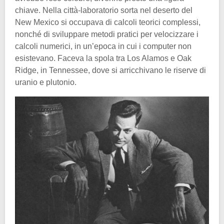
chiave. Nella città-laboratorio sorta nel deserto del
New Mexico si occupava di calcoli teorici complessi,
nonché di sviluppare metodi pratici per velocizzare i
calcoli numerici, in un’epoca in cui i computer non
esistevano. Faceva la spola tra Los Alamos e Oak
Ridge, in Tennessee, dove si arricchivano le riserve di
uranio e plutonio.