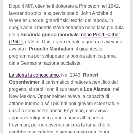
Dopo il MIT, ottenne il dottorato a Princeton nel 1942,
lavorando sotto la supervisione di John Archibald
Wheeler, uno dei grandi fisici teorici dell’epoca. In
quegli anni il mondo stava entrando nella fase più buia
della
Seconda guerra mondiale
:
dopo Pearl Harbor
(1941)
, gli Stati Uniti erano entrati in guerra e avevano
avviato il
Progetto Manhattan
, il gigantesco
programma per sviluppare la bomba atomica prima
della Germania nazionalsocialista.
La storia la conosciamo
. Nel 1943,
Robert
Oppenheimer
, il carismatico direttore scientifico del
progetto, si stabilì con il suo team a
Los Alamos
, nel
New Mexico. Oppenheimer aveva la capacità di
attrarre intorno a sé i più brillanti giovani scienziati, e
riuscì a convincere anche Feynman, che aveva
appena ventiquattro anni, a unirsi all’impresa.
Feynman, pur non avendo ancora la fama che lo
avrebbe reso celebre, divenne presto una figura