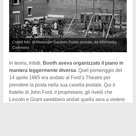
Crediti foto: @Alexander Gardner, Public domain, da Wikimedia
Commons
In teoria, infatti,
Booth aveva organizzato il piano in
maniera leggermente diversa
. Quel pomeriggio del
14 aprile 1865 era andato al Ford’s Theatre per
prendere la posta nella sua casella postale. Qui il
fratello di John Ford, il proprietario, gli rivelò che
Lincoln e Grant sarebbero andati quella sera a vedere
la commedia in questione. Così Booth decise che
quella sera avrebbe messo in atto il piano di
uccidere
Lincoln
, visto che, avendoci lavorato spesso,
conosceva bene quel teatro.