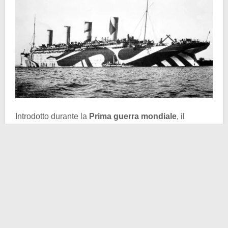
Introdotto durante la
Prima guerra mondiale
, il
sistema non mirava a nascondere le navi, bensì a
renderle difficili da interpretare visivamente. In parole
povere: era un modo per complicare il lavoro dei
sommergibili che dovevano stimarne rotta, distanza e
velocità per lanciare i siluri.
Al britannico
Norman Wilkinson
va dato il merito
dell’idea. Nel
1917
propose all’Ammiragliato un
metodo basato su forti contrasti cromatici e su motivi