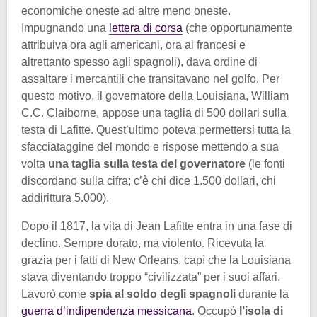
economiche oneste ad altre meno oneste.
Impugnando una
lettera di corsa
(che opportunamente
attribuiva ora agli americani, ora ai francesi e
altrettanto spesso agli spagnoli), dava ordine di
assaltare i mercantili che transitavano nel golfo. Per
questo motivo, il governatore della Louisiana, William
C.C. Claiborne, appose una taglia di 500 dollari sulla
testa di Lafitte. Quest’ultimo poteva permettersi tutta la
sfacciataggine del mondo e rispose mettendo a sua
volta
una taglia sulla testa del governatore
(le fonti
discordano sulla cifra; c’è chi dice 1.500 dollari, chi
addirittura 5.000).
Dopo il 1817, la vita di Jean Lafitte entra in una fase di
declino. Sempre dorato, ma violento. Ricevuta la
grazia per i fatti di New Orleans, capì che la Louisiana
stava diventando troppo “civilizzata” per i suoi affari.
Lavorò come
spia al soldo degli spagnoli
durante la
guerra d’indipendenza messicana
. Occupò
l’isola di