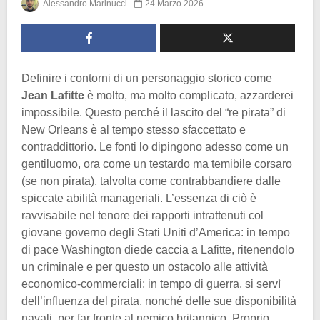
Alessandro Marinucci
24 Marzo 2026
Definire i contorni di un personaggio storico come
Jean Lafitte
è molto, ma molto complicato, azzarderei
impossibile. Questo perché il lascito del “re pirata” di
New Orleans è al tempo stesso sfaccettato e
contraddittorio. Le fonti lo dipingono adesso come un
gentiluomo, ora come un testardo ma temibile corsaro
(se non pirata), talvolta come contrabbandiere dalle
spiccate abilità manageriali. L’essenza di ciò è
ravvisabile nel tenore dei rapporti intrattenuti col
giovane governo degli Stati Uniti d’America: in tempo
di pace Washington diede caccia a Lafitte, ritenendolo
un criminale e per questo un ostacolo alle attività
economico-commerciali; in tempo di guerra, si servì
dell’influenza del pirata, nonché delle sue disponibilità
navali, per far fronte al nemico britannico. Proprio