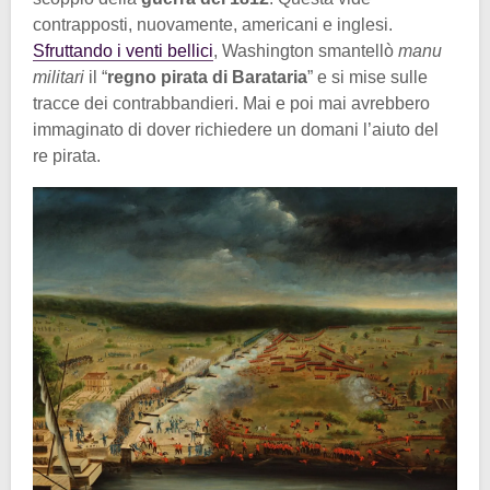
contrapposti, nuovamente, americani e inglesi.
Sfruttando i venti bellici
, Washington smantellò
manu
militari
il “
regno pirata di Barataria
” e si mise sulle
tracce dei contrabbandieri. Mai e poi mai avrebbero
immaginato di dover richiedere un domani l’aiuto del
re pirata.