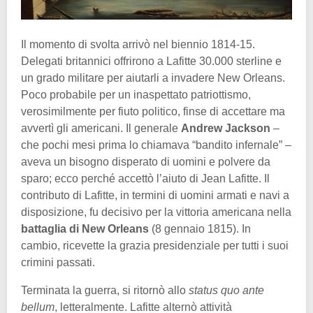
Il momento di svolta arrivò nel biennio 1814-15.
Delegati britannici offrirono a Lafitte 30.000 sterline e
un grado militare per aiutarli a invadere New Orleans.
Poco probabile per un inaspettato patriottismo,
verosimilmente per fiuto politico, finse di accettare ma
avvertì gli americani. Il generale
Andrew Jackson
–
che pochi mesi prima lo chiamava “bandito infernale” –
aveva un bisogno disperato di uomini e polvere da
sparo; ecco perché accettò l’aiuto di Jean Lafitte. Il
contributo di Lafitte, in termini di uomini armati e navi a
disposizione, fu decisivo per la vittoria americana nella
battaglia di New Orleans
(8 gennaio 1815). In
cambio, ricevette la grazia presidenziale per tutti i suoi
crimini passati.
Terminata la guerra, si ritornò allo
status quo ante
bellum
, letteralmente. Lafitte alternò attività