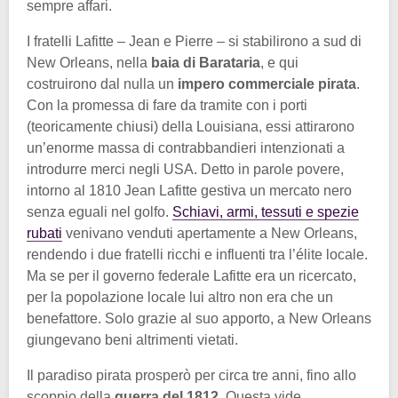
sempre affari.
I fratelli Lafitte – Jean e Pierre – si stabilirono a sud di
New Orleans, nella
baia di Barataria
, e qui
costruirono dal nulla un
impero commerciale pirata
.
Con la promessa di fare da tramite con i porti
(teoricamente chiusi) della Louisiana, essi attirarono
un’enorme massa di contrabbandieri intenzionati a
introdurre merci negli USA. Detto in parole povere,
intorno al 1810 Jean Lafitte gestiva un mercato nero
senza eguali nel golfo.
Schiavi, armi, tessuti e spezie
rubati
venivano venduti apertamente a New Orleans,
rendendo i due fratelli ricchi e influenti tra l’élite locale.
Ma se per il governo federale Lafitte era un ricercato,
per la popolazione locale lui altro non era che un
benefattore. Solo grazie al suo apporto, a New Orleans
giungevano beni altrimenti vietati.
Il paradiso pirata prosperò per circa tre anni, fino allo
scoppio della
guerra del 1812
. Questa vide