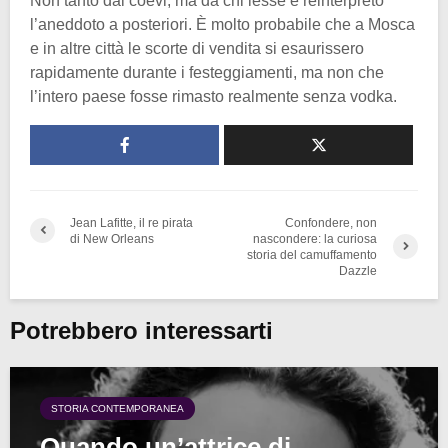
Non tanto dai coevi, ma da chi lesse e reinterpretò
l’aneddoto a posteriori. È molto probabile che a Mosca
e in altre città le scorte di vendita si esaurissero
rapidamente durante i festeggiamenti, ma non che
l’intero paese fosse rimasto realmente senza vodka.
Jean Lafitte, il re pirata
Confondere, non
di New Orleans
nascondere: la curiosa
storia del camuffamento
Dazzle
Potrebbero interessarti
STORIA CONTEMPORANEA
Quando un’attrice di