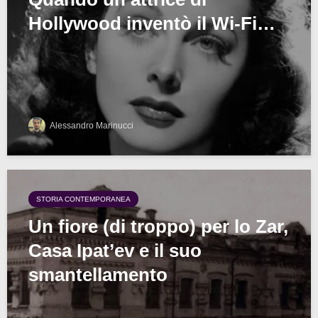
Hollywood inventò il Wi-Fi…
Alessandro Marinucci
STORIA CONTEMPORANEA
Un fiore (di troppo) per lo Zar,
Casa Ipat’ev e il suo
smantellamento