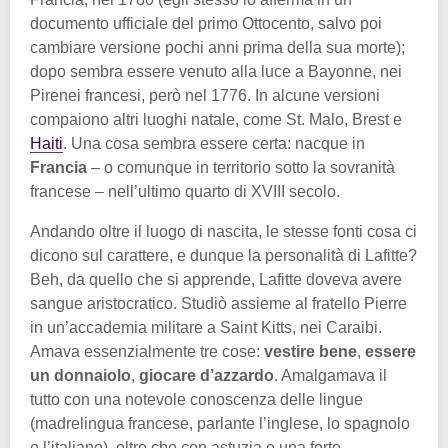
documento ufficiale del primo Ottocento, salvo poi
cambiare versione pochi anni prima della sua morte);
dopo sembra essere venuto alla luce a Bayonne, nei
Pirenei francesi, però nel 1776. In alcune versioni
compaiono altri luoghi natale, come St. Malo, Brest e
Haiti
. Una cosa sembra essere certa: nacque in
Francia
– o comunque in territorio sotto la sovranità
francese – nell’ultimo quarto di XVIII secolo.
Andando oltre il luogo di nascita, le stesse fonti cosa ci
dicono sul carattere, e dunque la personalità di Lafitte?
Beh, da quello che si apprende, Lafitte doveva avere
sangue aristocratico. Studiò assieme al fratello Pierre
in un’accademia militare a Saint Kitts, nei Caraibi.
Amava essenzialmente tre cose:
vestire bene
,
essere
un donnaiolo
,
giocare d’azzardo
. Amalgamava il
tutto con una notevole conoscenza delle lingue
(madrelingua francese, parlante l’inglese, lo spagnolo
e l’italiano), oltre che con astuzia e una forte