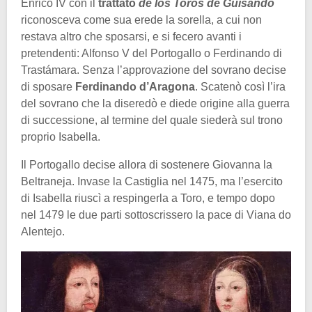
Enrico IV con il
trattato
de los Toros de Guisando
riconosceva come sua erede la sorella, a cui non
restava altro che sposarsi, e si fecero avanti i
pretendenti: Alfonso V del Portogallo o Ferdinando di
Trastámara. Senza l’approvazione del sovrano decise
di sposare
Ferdinando d’Aragona
. Scatenò così l’ira
del sovrano che la diseredò e diede origine alla guerra
di successione, al termine del quale siederà sul trono
proprio Isabella.
Il Portogallo decise allora di sostenere Giovanna la
Beltraneja. Invase la Castiglia nel 1475, ma l’esercito
di Isabella riuscì a respingerla a Toro, e tempo dopo
nel 1479 le due parti sottoscrissero la pace di Viana do
Alentejo.