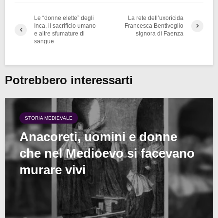
Le “donne elette” degli
La rete dell’uxoricida
Inca, il sacrificio umano
Francesca Bentivoglio
e altre sfumature di
signora di Faenza
sangue
Potrebbero interessarti
STORIA MEDIEVALE
Anacoreti, uomini e donne
che nel Medioevo si facevano
murare vivi