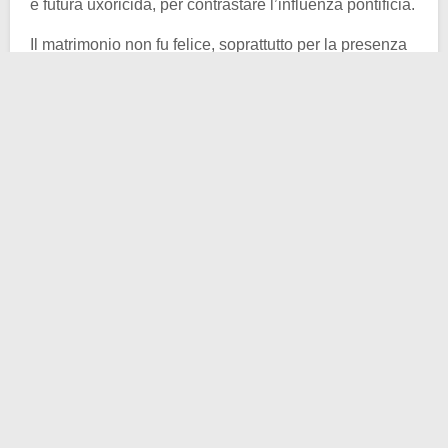
e futura uxoricida, per contrastare l’influenza pontificia.
Il matrimonio non fu felice, soprattutto per la presenza
della storica amante del signore di Faenza, Cassandra
Pavoni, dal quale ebbe tre figli illegittimi. La situazione
non migliorò neppure con la nascita dell’erede Astorre
nel 1485.