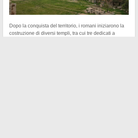
Dopo la conquista del territorio, i romani iniziarono la
costruzione di diversi templi, tra cui tre dedicati a
Giove-Baal
, a
Venere
e
Bacco
. Nonostante quello
dedicato al re degli Dei sia da un punto di vista
religioso il più importante, il santuario dedicato al Dio
del vino e dell’estasi, è considerato dagli storici
“il
tempio romano meglio conservato al mondo”
. A Roma
Bacco era onorato come Dio del vino e come fautore,
insieme alla triade, dei Sacri Misteri.