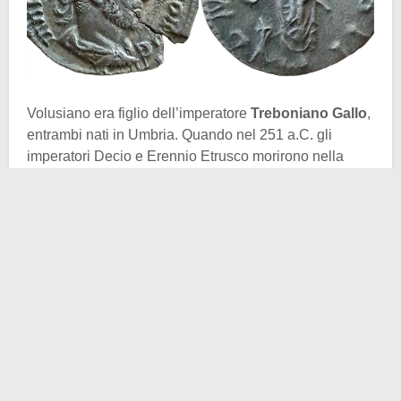
Volusiano era figlio dell’imperatore
Treboniano Gallo
,
entrambi nati in Umbria. Quando nel 251 a.C. gli
imperatori Decio e Erennio Etrusco morirono nella
battaglia di Abrittus per mano dei Goti, i soldati
proclamarono Treboniano nuovo imperatore. In realtà,
secondo alcuni, il nuovo imperatore temporeggiò
assecondando, con la sua astensione, il corso infausto
della battaglia. Così, passò al potere insieme a suo
figlio Volusiano. Successivamente, nel 253, i due si
diressero verso l’odierna Terni per combattere il
generale ribelle
Marco Emilio Emiliano,
proclamato
imperatore dalle truppe di stanza sul Danubio. Non
appena si sparse la voce, i soldati di Treboniano e del
figlio si ribellarono e li uccisero nei pressi del comune