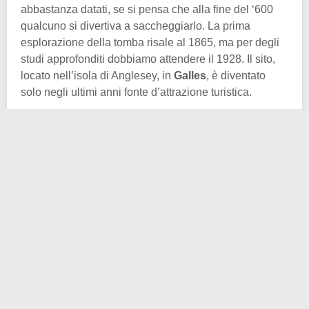
abbastanza datati, se si pensa che alla fine del ‘600
qualcuno si divertiva a saccheggiarlo. La prima
esplorazione della tomba risale al 1865, ma per degli
studi approfonditi dobbiamo attendere il 1928. Il sito,
locato nell’isola di Anglesey, in
Galles
, è diventato
solo negli ultimi anni fonte d’attrazione turistica.
Si pensa che la struttura funeraria risalga al Neolitico,
quindi dovrebbe avere più di 3.000 anni.
Originariamente si trattava di un complesso in pietra
del diametro di 21 metri; oggi resta solamente il
fossato e parte del recinto rituale che includeva un
cerchio di pietre erette.