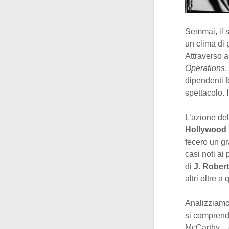
Semmai, il 
un clima di 
Attraverso a
Operations
,
dipendenti fe
spettacolo. I
L’azione del
Hollywood
fecero un gr
casi noti ai 
di
J. Rober
altri oltre 
Analizziamo
si comprendo
McCarthy – o