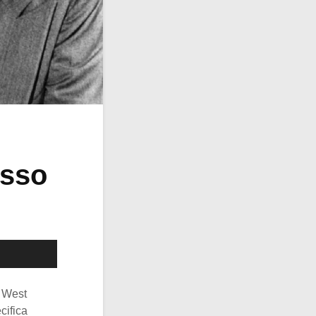
osso
n West
cifica