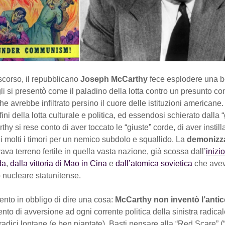
scorso, il repubblicano
Joseph McCarthy
fece esplodere una 
gli si presentò come il paladino della lotta contro un presunto co
e avrebbe infiltrato persino il cuore delle istituzioni americane
nfini della lotta culturale e politica, ed essendosi schierato dalla 
thy si rese conto di aver toccato le “giuste” corde, di aver instill
i molti i timori per un nemico subdolo e squallido. La
demonizza
ava terreno fertile in quella vasta nazione, già scossa dall’
inizi
da
,
dalla vittoria di Mao in Cina
e
dall’atomica sovietica
che avev
 nucleare statunitense.
nto in obbligo di dire una cosa:
McCarthy non inventò l’ant
nto di avversione ad ogni corrente politica della sinistra radical
radici lontane (e ben piantate). Basti pensare alla “Red Scare” (