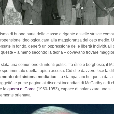
smo di buona parte della classe dirigente a stelle strisce comb
opensione ideologica cara alla maggioranza del ceto medio. 
ensate in fondo, generò un’oppressione delle libertà individuali 
queste – almeno secondo la teoria – dovevano trovare maggior
stata una comunione di intenti politici fra élite e borghesia, il 
 sperimentato quella rapida ascesa. Ciò che davvero fece la dif
amento del sistema mediatico
. La stampa, anche quella dalla 
soggettò le prime pagine ai discorsi incendiari di McCarthy o di ch
se la
guerra di Corea
(1950-1953), capace di polarizzare una sit
rtemente orientata.