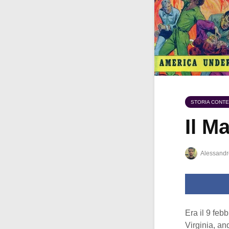
STORIA CONT
Il M
Alessandr
Era il 9 fe
Virginia, an