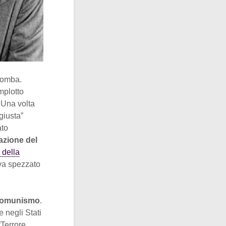
bomba.
mplotto
. Una volta
“giusta”
ato
zione del
o della
a spezzato
icomunismo
.
e negli Stati
“Terrore