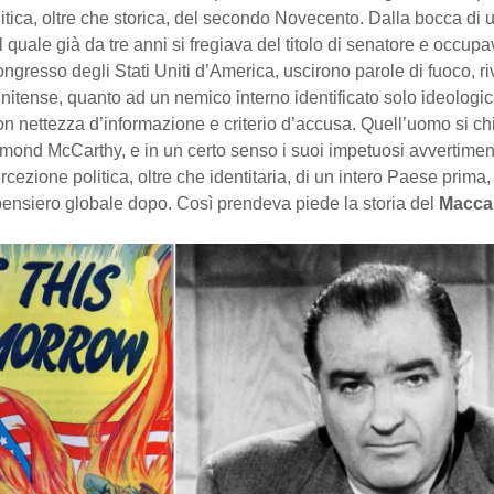
itica, oltre che storica, del secondo Novecento. Dalla bocca di
l quale già da tre anni si fregiava del titolo di senatore e occup
ngresso degli Stati Uniti d’America, uscirono parole di fuoco, riv
nitense, quanto ad un nemico interno identificato solo ideologi
on nettezza d’informazione e criterio d’accusa. Quell’uomo si c
ond McCarthy, e in un certo senso i suoi impetuosi avvertimen
rcezione politica, oltre che identitaria, di un intero Paese prima,
pensiero globale dopo. Così prendeva piede la storia del
Macca