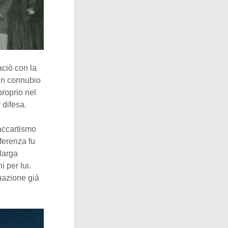
aciò con la
Un connubio
proprio nel
 difesa.
Maccartismo
ferenza fu
larga
i per lui.
uazione già