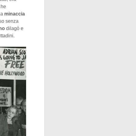
Che
na
minaccia
sso senza
no
dilagò e
ttadini.