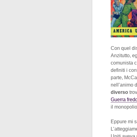
Con quel di
Anzitutto, e
comunista ch
definiti i co
parte, McCar
nell’animo d
diverso
trov
Guerra fred
il monopolio
Eppure mi se
L’atteggiame
Uniti aveva 