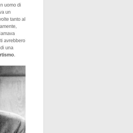
 un uomo di
ava un
olte tanto al
camente,
hiamava
ti avrebbero
 di una
rtismo
.