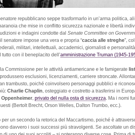
senatore repubblicano seppe trasformarlo in un’arma politica, a
paranoia che mise in conflitto sicurezza nazionale e libertà indiv
udizioni e indagini condotte dal
Senate Committee on Governm
 il senatore impose una vera e propria “
caccia alle streghe
”, c
derali, militari, intellettuali, accademici, giornalisti e personalit
l tutto con il beneplacito dell’
amministrazione Truman (1945-19
la Commissione per le attività antiamericane e le famigerate
lis
produssero esclusioni, licenziamenti, carriere stroncate. Allont
an trambusto, poiché coinvolsero personaggi pubblici e riconosc
più:
Charlie Chaplin
, osteggiato e costretto a trasferirsi in Euro
t Oppenheimer
,
privato del nulla osta di sicurezza
. Ma i nomi fu
a questi (Bertolt Brecht, Orson Welles, Dalton Trumbo, ecc.).
 per un secondo la retorica del Maccartismo, poiché è attraver
no davvero i suoi successi più stravolgenti. Se ascoltate un di
 di uno dei suoi accoliti – si noteranno diverse cose. Prima di tu