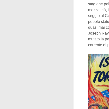
stagione pol
mezza età, i
seggio al Co
popolo statu
quasi mai c
Joseph Raym
mutato la pe
corrente di 