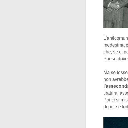
L’anticomuni
medesima pr
che, se ci p
Paese dove 
Ma se fosse 
non avrebbe
l’assecond
tiratura, as
Poi ci si mi
di per sé fo