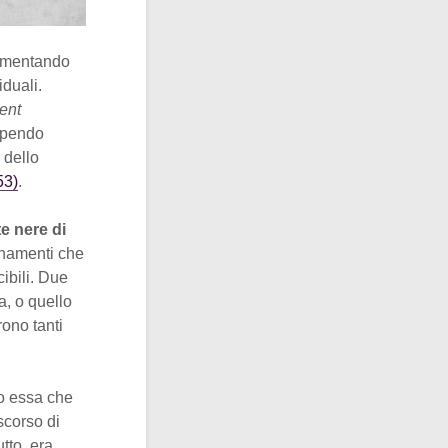
limentando
iduali.
ent
olpendo
à dello
53)
.
te nere di
anamenti che
ibili. Due
pa, o quello
rono tanti
so essa che
scorso di
tto, era