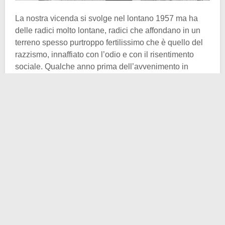
La nostra vicenda si svolge nel lontano 1957 ma ha
delle radici molto lontane, radici che affondano in un
terreno spesso purtroppo fertilissimo che è quello del
razzismo, innaffiato con l’odio e con il risentimento
sociale. Qualche anno prima dell’avvenimento in
questione, precisamente nel 1954, la Corte Suprema,
nel celeberrimo caso
Brown v. Board of Education
,
dichiarava incostituzionale la
segregazione razziale
nelle scuole dei 50 stati americani. Le scuole di ogni
ordine e grado erano aperte a tutti,
indiscriminatamente, almeno sulla carta…
Chiaramente, un fenomeno stratificato storicamente e
socialmente come il razzismo non venne eliminato con
un colpo di spugna. La sentenza aleggiò per tempo nel
terreno dell’inapplicato e la discriminazione continuò,
specie nel
Sud
. Nove ragazzi dell’
Arkansas
però, che
proprio a sud si trovava, decisero che era ora di