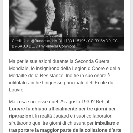
Crediti foto: @Bundesarchiv, Bild 183-L15196 / CC-BY-SA 3.0, CC
BY-SA 3.0 DE, via Wikimedia Commons
Ma per le sue azioni durante la Seconda Guerra
Mondiale, lo insignirono della Legion d’Onore e della
Medaille de la Resistance. Inoltre in suo onore è
intitolato anche l’ingresso principale dell’Ecole du
Louvre.
Ma cosa successe quel 25 agosto 1939? Beh,
il
Louvre fu chiuso ufficialmente per tre giorni per
riparazioni
. In realtà Jaujard e i suoi collaboratori
sfruttarono quei tre giorni di chiusura per
imballare e
trasportare la maggior parte della collezione d’arte