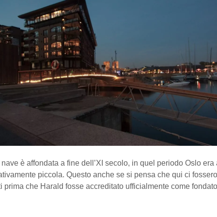
 nave è affondata a fine dell’XI secolo, in quel periodo Oslo er
lativamente piccola. Questo anche se si pensa che qui ci fossero
i prima che Harald fosse accreditato ufficialmente come fondato