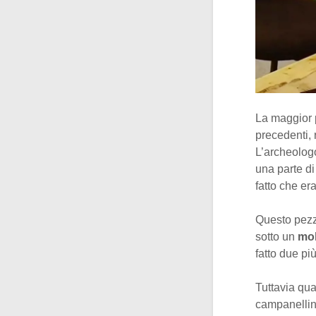
La maggior 
precedenti, 
L’archeolog
una parte di
fatto che er
Questo pezzo
sotto un
mo
fatto due pi
Tuttavia qu
campanellin