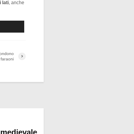
 lati
, anche
condono
 faraoni
 medievale