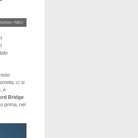
ilertsen / NIKU
in
l
tato
 molo
retta, ci si
, è
ord Bridge
o prima, nel