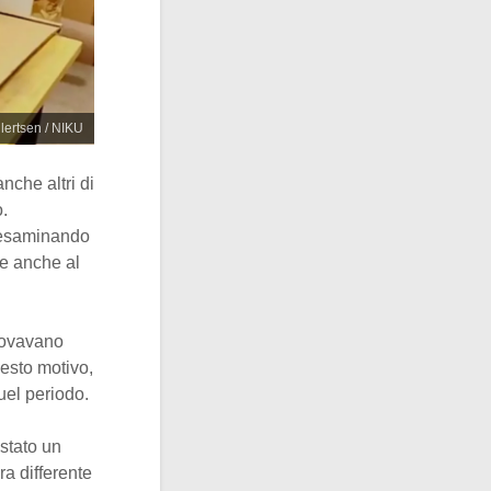
ilertsen / NIKU
nche altri di
o.
o esaminando
ie anche al
trovavano
uesto motivo,
uel periodo.
stato un
 era differente