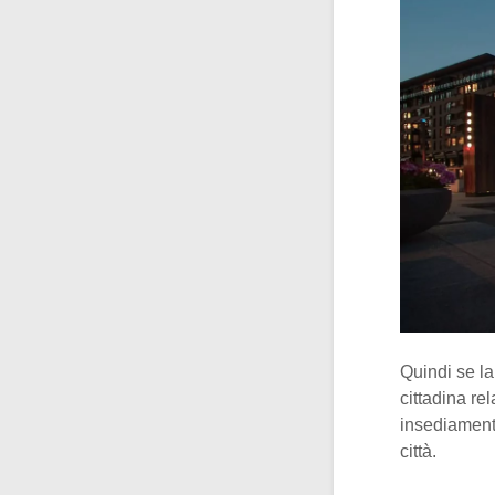
Quindi se la
cittadina re
insediament
città.