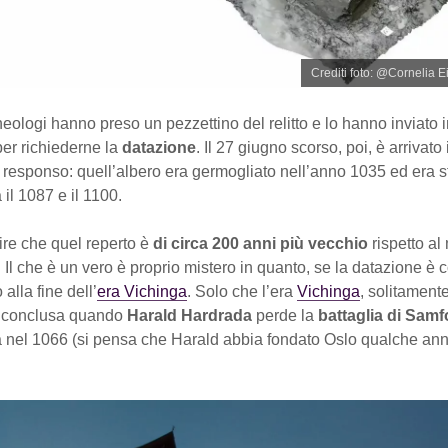
Crediti foto: @Cornelia E
heologi hanno preso un pezzettino del relitto e lo hanno inviato 
per richiederne la
datazione
. Il 27 giugno scorso, poi, è arrivato i
responso: quell’albero era germogliato nell’anno 1035 ed era s
 il 1087 e il 1100.
dire che quel reperto è
di circa 200 anni più vecchio
rispetto al
 Il che è un vero è proprio mistero in quanto, se la datazione è cor
 alla fine dell’
era Vichinga
. Solo che l’era
Vichinga
, solitamente
a conclusa quando
Harald Hardrada
perde la
battaglia di Samf
ra nel 1066 (si pensa che Harald abbia fondato Oslo qualche ann