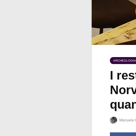
ARCHEOLOGIA
I re
Norv
quan
Manuela 