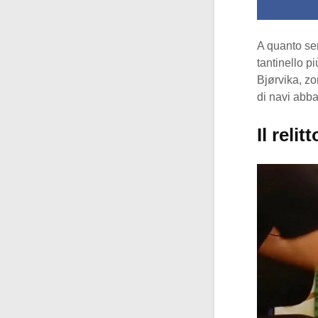
A quanto sem
tantinello pi
Bjørvika, zo
di navi abb
Il reli