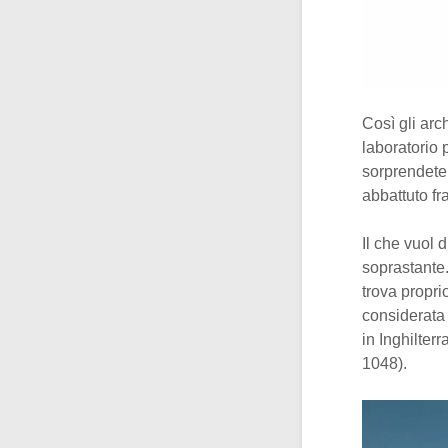
Così gli arc
laboratorio 
sorprendete 
abbattuto fra
Il che vuol 
soprastante.
trova proprio
considerat
in Inghilter
1048).