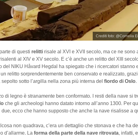
Crediti foto: @Cornelia E
parte di questi
relitti
risale al XVI e XVII secolo, ma ce ne sono a
risalenti al XIV e XV secolo. E c’è anche un relitto del XIII secol
o del NIKU Håvard Hegdal ha spiegato che i ricercatori stann
 un relitto sorprendentemente ben conservato e realizzato, graz
a sepolto sotto l’argilla nella zona più interna del
fiordo di Oslo
.
 di legno è stranamente ben conformato. I resti della nave si 
lo
che gli archeologi hanno datato intorno all’anno 1300. Per q
ù due, ecco che hanno supposto che anche la nave risalisse a q
alcosa non quadrava, c’era un dettaglio che stonava e che ha de
o d’allarme. La
forma della parte della nave ritrovata
, infatti,