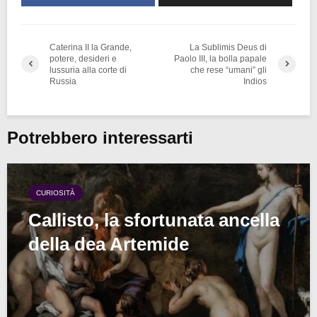
Caterina II la Grande,
La Sublimis Deus di
potere, desideri e
Paolo III, la bolla papale
lussuria alla corte di
che rese “umani” gli
Russia
Indios
Potrebbero interessarti
CURIOSITÀ
Callisto, la sfortunata ancella
della dea Artemide