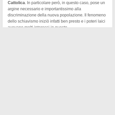
Cattolica
. In particolare però, in questo caso, pose un
argine necessario e importantissimo alla
discriminazione della nuova popolazione. Il fenomeno
dello schiavismo iniziò infatti ben presto e i poteri laici
avevano molti interessi in questo.
Bisognava dunque
de-umanizzare
gli Indios per
poterli più facilmente considerare pura e semplice
merce di scambio. Questo infatti avvenne per diverso
tempo, e magari anche a cuor leggero. Bisognava
intervenire in qualche modo, e l’unico potere in grado
di contrapporsi efficacemente a Spagna e Portogallo
(le prime potenze interessate che si erano
letteralmente spartiti le zone di influenza con il
“Trattato di Tordesillas”) era la Chiesa.