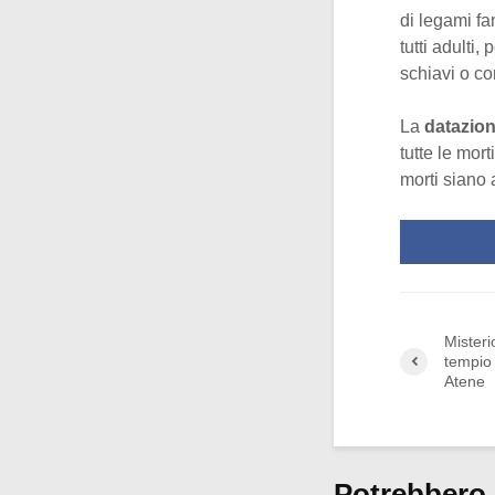
di legami fa
tutti adulti
schiavi o c
La
datazion
tutte le mo
morti siano 
Misteri
tempio 
Atene
Potrebbero 