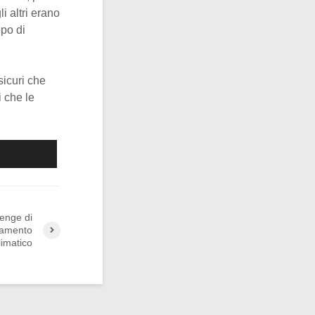
i altri erano
ppo di
 sicuri che
 che le
enge di
biamento
limatico