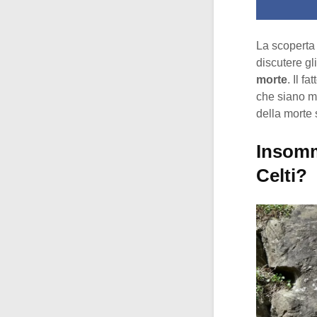
La scoperta 
discutere gli
morte
. Il f
che siano m
della morte 
Insomma
Celti?