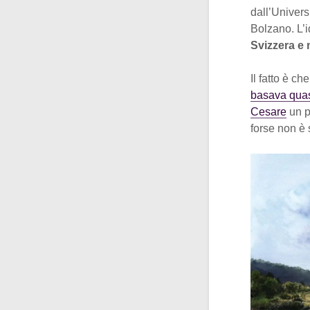
dall’Univers
Bolzano. L’i
Svizzera e n
Il fatto è ch
basava quasi
Cesare
un p
forse non è 