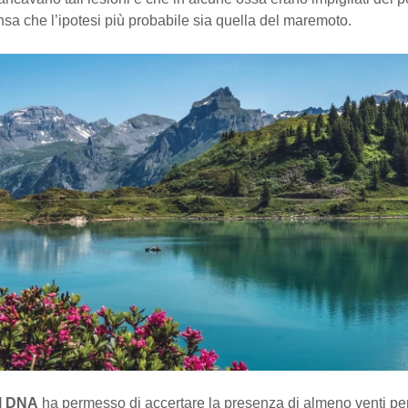
nsa che l’ipotesi più probabile sia quella del maremoto.
el DNA
ha permesso di accertare la presenza di almeno venti pe