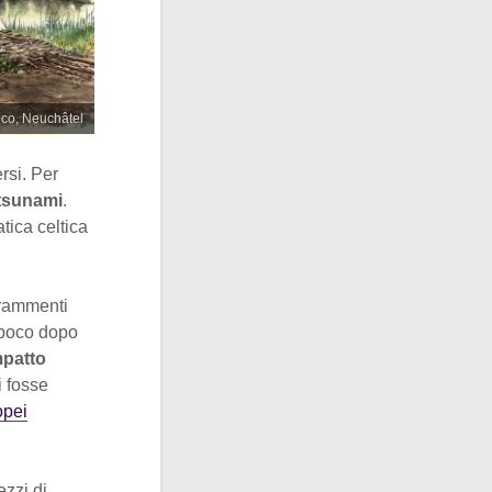
ico, Neuchâtel
rsi. Per
tsunami
.
atica celtica
frammenti
i poco dopo
mpatto
i fosse
ropei
ezzi di