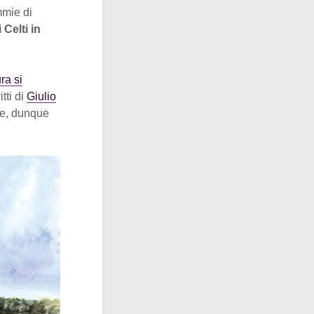
mmie di
Celti in
ura si
itti di
Giulio
ale, dunque