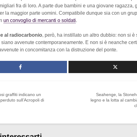
migliari fra di loro. A parte due bambini e una giovane ragazza, gl
, per la maggior parte uomini. Compatibile dunque sia con un gru
on
un convoglio di mercanti o soldati
.
e al radiocarbonio
, però, ha instillato un altro dubbio: non si è
rti siano avvenute contemporaneamente. E non si è neanche certi
avvenute in concomitanza con la distruzione del ponte.
osi graffiti indicano un
Seahenge, la Stoneh
perduto sull’Acropoli di
legno e la lotta al cam
c
interessarti