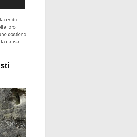
 facendo
lla loro
lcuno sostiene
 la causa
sti