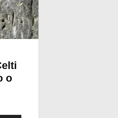
elti
o o