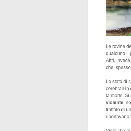
Le rovine de
qualcuno il 
Altri, invec
che, spesso,
Lo stato di 
cerebrali in
la morte. S
violente
, no
trattato di u
riportavano f
Visto che ma