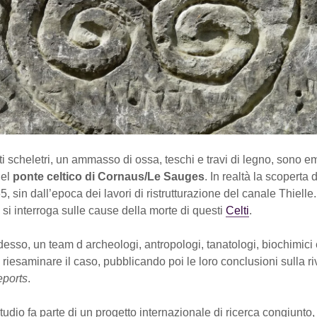
enti scheletri, un ammasso di ossa, teschi e travi di legno, sono e
del
ponte celtico di Cornaus/Le Sauges
. In realtà la scoperta d
65, sin dall’epoca dei lavori di ristrutturazione del canale Thielle
i si interroga sulle cause della morte di questi
Celti
.
esso, un team d archeologi, antropologi, tanatologi, biochimici 
 riesaminare il caso, pubblicando poi le loro conclusioni sulla ri
eports
.
 studio fa parte di un progetto internazionale di ricerca congiunto