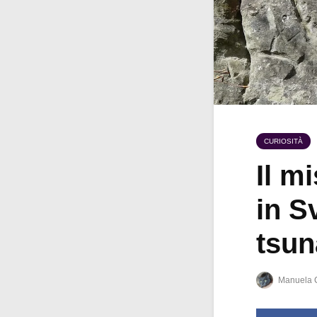
CURIOSITÀ
Il m
in S
tsu
Manuela 