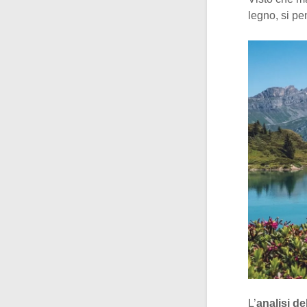
legno, si pe
L’
analisi d