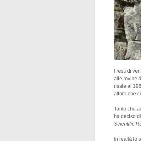
I resti di v
alle rovine 
risale al 19
allora che c
Tanto che ad
ha deciso di
Scientific R
In realtà lo