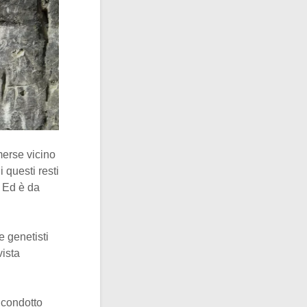
merse vicino
i questi resti
. Ed è da
e genetisti
vista
, condotto