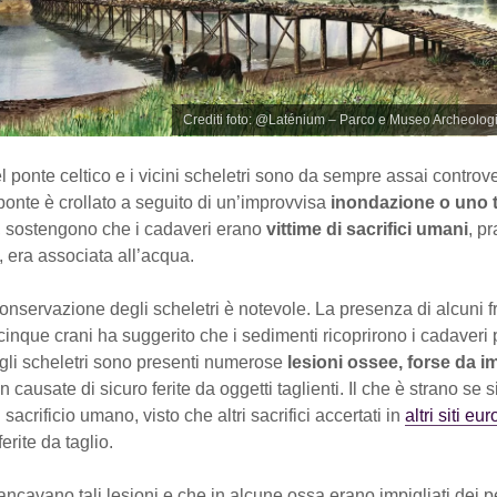
Crediti foto: @Laténium – Parco e Museo Archeolog
l ponte celtico e i vicini scheletri sono da sempre assai controve
ponte è crollato a seguito di un’improvvisa
inondazione o uno 
e, sostengono che i cadaveri erano
vittime di sacrifici umani
, pr
 era associata all’acqua.
conservazione degli scheletri è notevole. La presenza di alcuni 
 cinque crani ha suggerito che i sedimenti ricoprirono i cadaver
ugli scheletri sono presenti numerose
lesioni ossee, forse da i
n causate di sicuro ferite da oggetti taglienti. Il che è strano se s
n sacrificio umano, visto che altri sacrifici accertati in
altri siti eu
erite da taglio.
ncavano tali lesioni e che in alcune ossa erano impigliati dei p