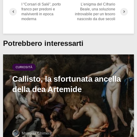
I “Corsari di Salé”, porto
L’enigma del Cifrario
franco per predoni e
Beale, una soluzione
malviventi in epoca
introvabile per un tesoro
moderna
nascosto da due secoli
Potrebbero interessarti
CURIOSITÀ
Callisto, la sfortunata ancella
della dea Artemide
Manuela Chimera