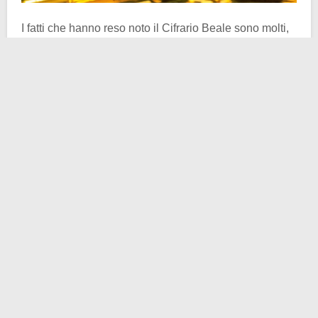
I fatti che hanno reso noto il Cifrario Beale sono molti,
sfumati e intrecciati tra loro, contraddistinti anche da
una velata nebbia oscurantista, che non permette di
legare i punti salienti della storia attraverso un piano
sequenziale e cronologico. Insomma, sono fin troppe
le questioni dubbie, che non tornano, per così dire.
Tutto ha inizio nel lontano 1817, quando un gruppo di
avventurieri a 600 km a nord di Santa Fe, nel Nuovo
Messico, si imbatte in un naturale e massiccio
deposito aureo. Bingo! Il gruppo ha un capo,
Thomas
Jefferson Beale
, il quale inizia l’opera di estrazione e,
solo in seguito, di occultamento. Il luogo prescelto per
nascondere la tonnellata e mezzo d’oro (più due e
mezzo d’argento e gioielli vari) è la
Contea di
Bedford
, Virginia per l’appunto.
Durante i primi anni ’20 del XIX secolo, Beale fece la
conoscenza di una persona cordiale, rispettata e