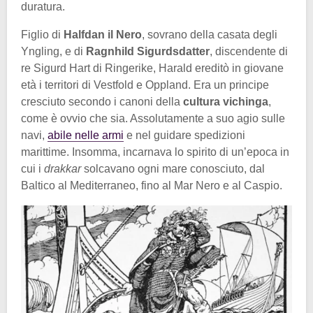
duratura.
Figlio di
Halfdan il Nero
, sovrano della casata degli
Yngling, e di
Ragnhild Sigurdsdatter
, discendente di
re Sigurd Hart di Ringerike, Harald ereditò in giovane
età i territori di Vestfold e Oppland. Era un principe
cresciuto secondo i canoni della
cultura vichinga
,
come è ovvio che sia. Assolutamente a suo agio sulle
navi,
abile nelle armi
e nel guidare spedizioni
marittime. Insomma, incarnava lo spirito di un’epoca in
cui i
drakkar
solcavano ogni mare conosciuto, dal
Baltico al Mediterraneo, fino al Mar Nero e al Caspio.