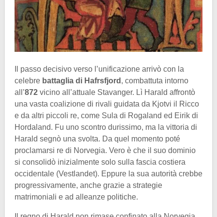
Il passo decisivo verso l’unificazione arrivò con la
celebre
battaglia di Hafrsfjord
, combattuta intorno
all’
872
vicino all’attuale Stavanger. Lì Harald affrontò
una vasta coalizione di rivali guidata da Kjotvi il Ricco
e da altri piccoli re, come Sula di Rogaland ed Eirik di
Hordaland. Fu uno scontro durissimo, ma la vittoria di
Harald segnò una svolta. Da quel momento poté
proclamarsi re di Norvegia. Vero è che il suo dominio
si consolidò inizialmente solo sulla fascia costiera
occidentale (Vestlandet). Eppure la sua autorità crebbe
progressivamente, anche grazie a strategie
matrimoniali e ad alleanze politiche.
Il regno di Harald non rimase confinato alla Norvegia.