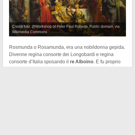
Crediti foto: @Workshop of Peter Paul Rubens, Public domain, via
Wikimedia Commons
Rosmunda o Rosamunda, era una nobildonna gepida.
Divenne regina consorte dei Longobardi e regina
consorte d’Italia sposando il
re Alboino
. E fu proprio
quest’ultimo a pronunciare la fatidica frase
“Bevi
Rosmunda, dal teschio di tuo padre!”
, da lui stesso
sconfitto e assassinato anni prima. Il che garantì al
sovrano la partecipazione della moglie a una congiura
per ucciderlo.
Facciamo un passo indietro.
Rosmunda era figlia di
Cunimondo, il re dei Gepidi
, nella Pannonia, in piena
guerra contro i Longobardi. Nel 567 Alboino, re dei
Longobardi
, sconfisse e uccise in combattimento